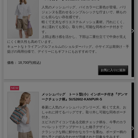
人気のメッシュバッグ、バイカラーに新色が登場。パリ
ジェンヌを思わせるシンプルシックな佇まいで、柄もの
にも劣らない存在感です。
軽くて丈夫なポリエステルメッシュ素材。汚れにくく、
水に濡れても安心。取り外し可能な同布ポーチ付きで
す。
上部は透け感を活かし、下部は二重仕立てで中身が見え
にくく耐久性も高めています。
キュートなトライアングルフォルムのショルダーバッグ。小サイズは肩掛け・手
提げの両用仕様で、デイリーにもギフトにもおすすめです。
価格： 18,700円(税込)
NEW
メッシュバッグ トート型(小）インポーチ付き『デンマ
ークチェック柄』SUS2602-KANPUR-S
春夏に人気のメッシュバッグシリーズ。軽くて丈夫、お
しゃれに持てるバッグです。取り外し可能な同布ポーチ
付き。
エピスのアイコンである北欧チェック柄を、今季のカラ
ーパレットでアップデートした格子デザイン。
クラシックな柄に鮮やかなカラーを重ね、ボーダー柄の
持ち手との組み合わせが洗練された印象を生みます。