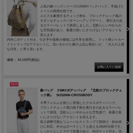
人気の麻バッグシリーズの2WAYバックパック。手提げと
トートの両用仕様です。
エピスを象徴するチェック柄を、ブロックチェック風の
モダンなチェックパターンへアップデート、 奥行きのあ
るカラーパレットで表現しました。北欧らしいやわらか
な空気感があり、春夏の装いにさりげないアクセントを
添えます。
内外にポケット付き。引き手や底角の補強には牛革を使用し、ドット柄ジャカー
ドストラップがアクセントに。洗いをかけた麻の上品な風合いが、「大人の上質
な日常」に寄り添います。
価格： 34,100円(税込)
NEW
麻バッグ ３WAYボディバッグ 『北欧のブロックチェ
ック柄』 SUS2606-CROSSBODY
今季フォルムを新たに登場したクロスボディバッグ。
ブロックチェック風の格子柄を奥行きのあるカラーパレ
ットで表現。北欧らしいやわらかな空気感で、春夏の装
いにさりげないアクセントを添えます。
長さ調整可能なリムーバルストラップで肩掛け・斜め掛
けに対応。外せばポーチとしても使える3WAY仕様です。
しっかりとしたマチで容量があり、内ポケット付き。洗