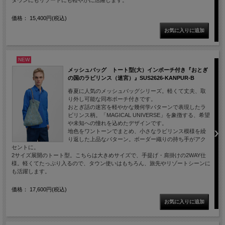
タウンにもリゾートにも軽やかに活躍します。
価格： 15,400円(税込)
NEW
メッシュバッグ トート型(大）インポーチ付き『おとぎ
の国のラビリンス（迷宮）』SUS2626-KANPUR-B
春夏に人気のメッシュバッグシリーズ。軽くて丈夫、取
り外し可能な同布ポーチ付きです。
おとぎ話の迷宮を軽やかな幾何学パターンで表現したラ
ビリンス柄。「MAGICAL UNIVERSE」を象徴する、希望
や未知への憧れを込めたデザインです。
地色をワントーンでまとめ、小さなラビリンス模様を繰
り返した上品なパターン。ボーダー織りの持ち手がアク
セントに。
2サイズ展開のトート型。こちらは大きめサイズで、手提げ・肩掛けの2WAY仕
様。軽くてたっぷり入るので、タウン使いはもちろん、旅先やリゾートシーンに
も活躍します。
価格： 17,600円(税込)