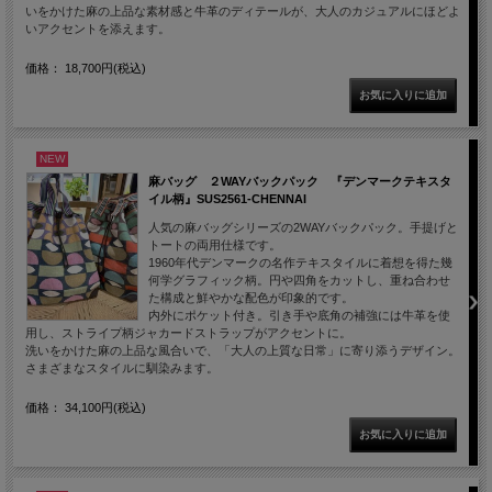
いをかけた麻の上品な素材感と牛革のディテールが、大人のカジュアルにほどよ
いアクセントを添えます。
価格： 18,700円(税込)
NEW
麻バッグ ２WAYバックパック 『デンマークテキスタ
イル柄』SUS2561-CHENNAI
人気の麻バッグシリーズの2WAYバックパック。手提げと
トートの両用仕様です。
1960年代デンマークの名作テキスタイルに着想を得た幾
何学グラフィック柄。円や四角をカットし、重ね合わせ
た構成と鮮やかな配色が印象的です。
内外にポケット付き。引き手や底角の補強には牛革を使
用し、ストライプ柄ジャカードストラップがアクセントに。
洗いをかけた麻の上品な風合いで、「大人の上質な日常」に寄り添うデザイン。
さまざまなスタイルに馴染みます。
価格： 34,100円(税込)