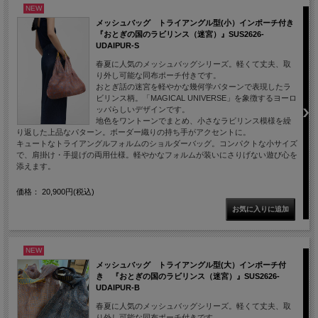
NEW
メッシュバッグ トライアングル型(小）インポーチ付き
『おとぎの国のラビリンス（迷宮）』SUS2626-
UDAIPUR-S
春夏に人気のメッシュバッグシリーズ。軽くて丈夫、取
り外し可能な同布ポーチ付きです。
おとぎ話の迷宮を軽やかな幾何学パターンで表現したラ
ビリンス柄。「MAGICAL UNIVERSE」を象徴するヨーロ
ッパらしいデザインです。
地色をワントーンでまとめ、小さなラビリンス模様を繰
り返した上品なパターン。ボーダー織りの持ち手がアクセントに。
キュートなトライアングルフォルムのショルダーバッグ。コンパクトな小サイズ
で、肩掛け・手提げの両用仕様。軽やかなフォルムが装いにさりげない遊び心を
添えます。
価格： 20,900円(税込)
NEW
メッシュバッグ トライアングル型(大）インポーチ付
き 『おとぎの国のラビリンス（迷宮）』SUS2626-
UDAIPUR-B
春夏に人気のメッシュバッグシリーズ。軽くて丈夫、取
り外し可能な同布ポーチ付きです。