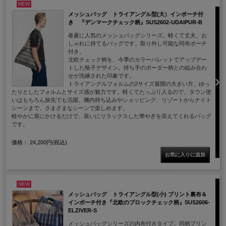
NEW
メッシュバッグ トライアングル型(大）インポーチ付
き 『デンマークチェック柄』SUS2602-UDAIPUR-B
春夏に人気のメッシュバッグシリーズ。軽くて丈夫、お
しゃれに持てるバッグです。取り外し可能な同布ポーチ
付き。
北欧チェック柄を、今季のカラーパレットでアップデー
トした格子デザイン。持ち手のボーダー柄との組み合わ
せが洗練された印象です。
トライアングルフォルムの2サイズ展開の大きい方、ゆっ
たりとしたフォルムとサイズ感が魅力です。軽くてたっぷり入るので、タウン使
いはもちろん旅先でも活躍。機内持ち込みやショッピング、リゾートからナイト
シーンまで、さまざまなシーンで楽しめます。
軽やかに肩にかけるだけで、装いにリラックスした華やぎを添えてくれるバッグ
です。
価格： 24,200円(税込)
NEW
メッシュバッグ トライアングル型(小) プリント裏布＆
インポーチ付き『北欧のブロックチェック柄』SUS2606-
ELZIVER-S
メッシュバッグシリーズの内布付きタイプ。同柄プリン