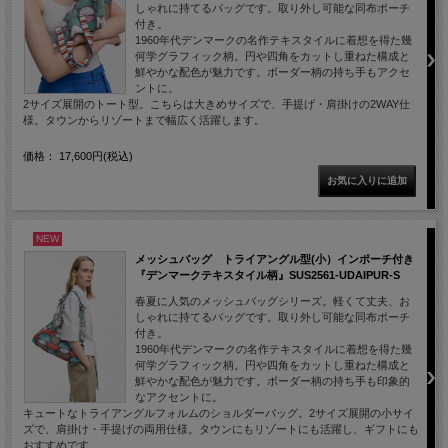
しゃれに持てるバッグです。取り外し可能な同布ポーチ
付き。
1960年代デンマークの名作テキスタイルに着想を得た幾
何学グラフィック柄。円や四角をカットし重ねた構成と
鮮やかな配色が魅力です。ボーダー柄の持ち手もアクセ
ントに。
2サイズ展開のトート型。こちらは大きめサイズで、手提げ・肩掛けの2WAY仕
様。タウンからリゾートまで幅広く活躍します。
価格： 17,600円(税込)
NEW
メッシュバッグ トライアングル型(小）インポーチ付き
『デンマークテキスタイル柄』SUS2561-UDAIPUR-S
春夏に人気のメッシュバッグシリーズ。軽くて丈夫、お
しゃれに持てるバッグです。取り外し可能な同布ポーチ
付き。
1960年代デンマークの名作テキスタイルに着想を得た幾
何学グラフィック柄。円や四角をカットし重ねた構成と
鮮やかな配色が魅力です。ボーダー柄の持ち手も印象的
なアクセントに。
キュートなトライアングルフォルムのショルダーバッグ。2サイズ展開の小サイ
ズで、肩掛け・手提げの両用仕様。タウンにもリゾートにも活躍し、ギフトにも
おすすめです。