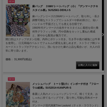
NEW
麻バッグ ３WAYトートバッグ（小）『デンマークテキ
スタイル柄』SUS2561-DEHLI-S
麻バッグシリーズの3WAYトートバッグ。取り外し・長さ
調整可能なストラップでショルダーや斜め掛けに、短い
ハンドルで手提げとしても使える仕様です。
1960年代デンマークの名作テキスタイルに着想を得た幾
何学グラフィック柄。円や四角をカットし重ねた構成
と、鮮やかな配色が魅力です。
開口部はスナップボタン仕様。内外にポケット付き。引き手や底の補強には牛革
を使用し、口元両端のベルトでフォルムの変化も楽しめます。ストライプ柄ジャ
カードストラップがアクセントに。洗いをかけた麻の上品な風合いが、大人の日
常に寄り添います。
価格： 31,900円(税込)
NEW
メッシュバッグ トート型(小）インポーチ付き『フロー
ラル絵画』SUS2014-KANPUR-S
春夏に人気のメッシュバッグシリーズ。軽くて丈夫、お
しゃれに持てるバッグです。取り外し可能な同布ポーチ
付き。
デンマーク現代画家Tine Laulund（ティネ・ラウランド）