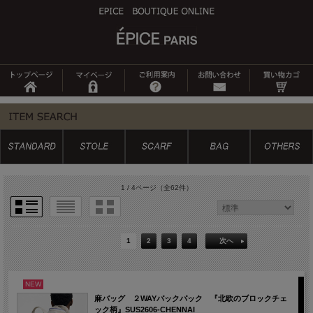
1 / 4ページ
（全62件）
1
2
3
4
次へ
NEW
麻バッグ ２WAYバックパック 『北欧のブロックチェ
ック柄』SUS2606-CHENNAI