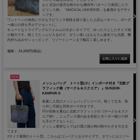
おとぎ話の迷宮を軽やかな幾何学パターンで表現したラ
ビリンス柄。「MAGICAL UNIVERSE」を象徴するデザイ
ンです。
ワントーンの地色に小さなラビリンス模様を繰り返した上品なパターン。ボーダ
ー織りの持ち手がアクセントに。
キュートなトライアングルフォルムの大きいタイプで、ゆったりとしたサイズ感
が魅力です。軽くてたっぷり入るので、タウン使いはもちろん旅先でも活躍。機
内持ち込みやショッピング、リゾートシーンまで幅広く楽しめます。
価格： 24,200円(税込)
NEW
メッシュバッグ トート型(小）インポーチ付き『北欧グ
ラフィック柄（サークル＆スクエア） 』SUS2638-
KANPUR-S
春夏に人気のメッシュバッグシリーズ。軽くて丈夫、取
り外し可能な同布ポーチ付きです。
円や四角を重ねた北欧グラフィックの《サークル＆スク
エア柄》。ニュアンス感のある色彩とボーダー織りの持
ち手がアクセントに。
メッシュ素材ならではの透け感が柄の軽やかさを引き立
てます。
2サイズ展開のトート型。こちらはコンパクトな小サイズで、タウンにもリゾー