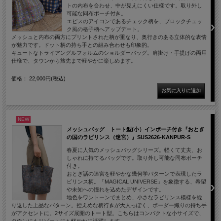
トの内布を合わせ、中が見えにくい仕様です。取り外し
可能な同布ポーチ付き。
エピスのアイコンであるチェック柄を、ブロックチェッ
ク風の格子柄へアップデート。
メッシュと内布の両方にプリントされた柄が重なり、奥行きのある立体的な表情
が魅力です。ドット柄の持ち手との組み合わせも印象的。
キュートなトライアングルフォルムのショルダーバッグ。肩掛け・手提げの両用
仕様で、タウンから旅先まで軽やかに楽しめます。
価格： 22,000円(税込)
NEW
メッシュバッグ トート型(小）インポーチ付き『おとぎ
の国のラビリンス（迷宮）』SUS2626-KANPUR-S
春夏に人気のメッシュバッグシリーズ。軽くて丈夫、お
しゃれに持てるバッグです。取り外し可能な同布ポーチ
付き。
おとぎ話の迷宮を軽やかな幾何学パターンで表現したラ
ビリンス柄。「MAGICAL UNIVERSE」を象徴する、希望
や未知への憧れを込めたデザインです。
地色をワントーンでまとめ、小さなラビリンス模様を繰
り返した上品なパターン。控えめな柄行きが大人っぽく、ボーダー織りの持ち手
がアクセントに。2サイズ展開のトート型。こちらはコンパクトな小サイズで、