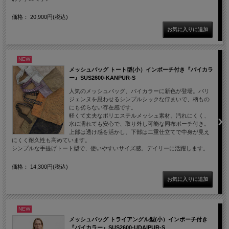
価格： 20,900円(税込)
NEW
メッシュバッグ トート型(小）インポーチ付き『バイカラ
ー』SUS2600-KANPUR-S
人気のメッシュバッグ、バイカラーに新色が登場。パリ
ジェンヌを思わせるシンプルシックな佇まいで、柄もの
にも劣らない存在感です。
軽くて丈夫なポリエステルメッシュ素材。汚れにくく、
水に濡れても安心で、取り外し可能な同布ポーチ付き。
上部は透け感を活かし、下部は二重仕立てで中身が見え
にくく耐久性も高めています。
シンプルな手提げトート型で、使いやすいサイズ感。デイリーに活躍します。
価格： 14,300円(税込)
NEW
メッシュバッグ トライアングル型(小）インポーチ付き
『バイカラー』SUS2600-UDAIPUR-S