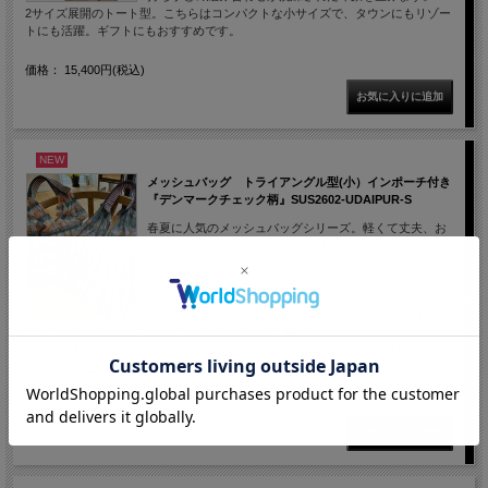
2サイズ展開のトート型。こちらはコンパクトな小サイズで、タウンにもリゾー
トにも活躍。ギフトにもおすすめです。
価格： 15,400円(税込)
NEW
メッシュバッグ トライアングル型(小）インポーチ付き
『デンマークチェック柄』SUS2602-UDAIPUR-S
春夏に人気のメッシュバッグシリーズ。軽くて丈夫、お
しゃれに持てるバッグです。取り外し可能な同布ポーチ
付き。
エピスのアイコンである北欧チェック柄を、今季のカラ
ーパレットでアップデートした格子デザイン。
クラシックな柄にニュアンス感のあるカラーを重ね、ボ
ーダー柄の持ち手との組み合わせが洗練された印象です。
キュートなトライアングルフォルムのショルダーバッグ。小サイズは肩掛け・手
提げの両用仕様で、タウンにもリゾートにも活躍します。
価格： 20,900円(税込)