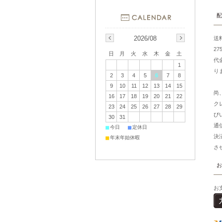
配
2026/08
送
2
日
月
火
水
木
金
土
代
1
り
2
3
4
5
6
7
8
9
10
11
12
13
14
15
尚
16
17
18
19
20
21
22
ク
23
24
25
26
27
28
29
び
30
31
通
■
■
今日
定休日
決
■
年末年始休暇
さ
お
お