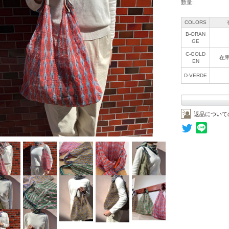
数量:
COLORS
B-ORAN
GE
C-GOLD
在
EN
D-VERDE
返品について