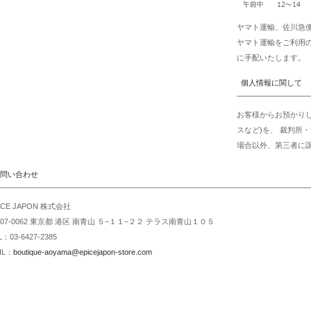
ヤマト運輸、佐川急
ヤマト運輸をご利用
に手配いたします。
個人情報に関して
お客様からお預かり
スなど)を、 裁判所
場合以外、第三者に
問い合わせ
ICE JAPON 株式会社
107-0062 東京都 港区 南青山 ５−１１−２２ テラス南青山１０５
L：03-6427-2385
IL：
boutique-aoyama@epicejapon-store.com