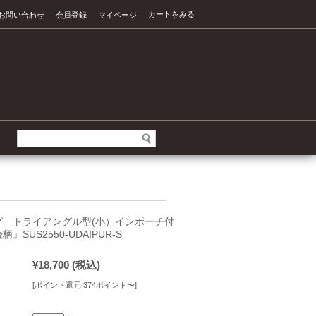
カートをみる
お問い合わせ
会員登録
マイページ
グ トライアングル型(小）インポーチ付
』SUS2550-UDAIPUR-S
¥18,700
(税込)
[ポイント還元 374ポイント〜]