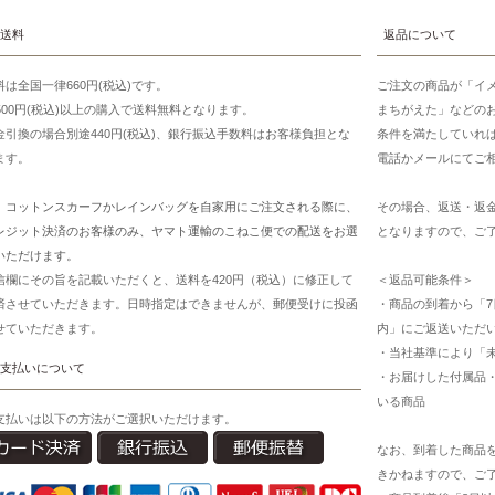
送料
返品について
料は全国一律660円(税込)です。
ご注文の商品が「イ
7500円(税込)以上の購入で送料無料となります。
まちがえた」などの
金引換の場合別途440円(税込)、銀行振込手数料はお客様負担とな
条件を満たしていれ
ます。
電話かメールにてご
、コットンスカーフかレインバッグを自家用にご注文される際に、
その場合、返送・返
レジット決済のお客様のみ、ヤマト運輸のこねこ便での配送をお選
となりますので、ご
いただけます。
信欄にその旨を記載いただくと、送料を420円（税込）に修正して
＜返品可能条件＞
済させていただきます。日時指定はできませんが、郵便受けに投函
・商品の到着から「7
せていただきます。
内」にご返送いただ
・当社基準により「
支払いについて
・お届けした付属品
いる商品
支払いは以下の方法がご選択いただけます。
なお、到着した商品
きかねますので、ご