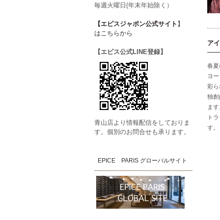
毎週火曜日(年末年始除く）
【エピスジャポン公式サイト
】
はこちらから
アイ
【エピス公式LINE登録】
春夏
ヨー
彩ら
独創
ます
トラ
青山店より情報配信をしておりま
す。
す。個別のお問合せも承ります。
EPICE PARIS グローバルサイト