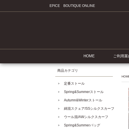
EPICE BOUTIQUE ONLINE
HOME
ご利用案
商品カテゴリ
HOM
定番ストール
Spring&Summerストール
Autumn&Winterストール
綿混スクェア/SSシルクスカーフ
ウール混/AWシルクスカーフ
Spring&Summerバッグ