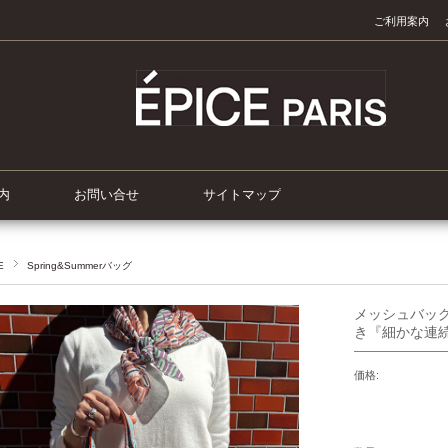
ご利用案内
内
お問い合せ
サイトマップ
E
Spring&Summerバッグ
メッシュバッ
き『細かな連続柄
価格: