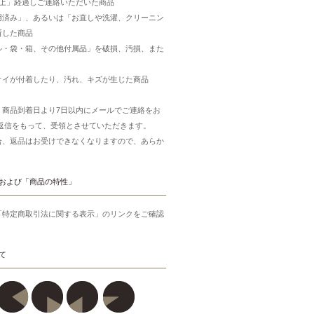
以上」経過しご連絡いただいた商品
用済み」、あるいは「お直しや洗濯、クリーニン
断した商品
ル・袋・箱、その他付属品」を破損、汚損、また
オイが付着したり、汚れ、キズが生じた商品
、商品到着日より7日以内にメールでご連絡をお
ご返信をもって、受領とさせていただきます。
合、返品はお受けできなくなりますので、あらか
。
および「商品の特性」
「特定商取引法に関する表示」のリンクをご確認
て