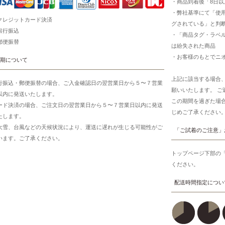
・商品到着後「8日
・弊社基準にて「使
クレジットカード決済
グされている」と判
銀行振込
・「商品タグ・ラベ
郵便振替
は紛失された商品
・お客様のもとでニ
期について
上記に該当する場合
行振込・郵便振替の場合、ご入金確認日の翌営業日から５〜７営業
願いいたします。 
以内に発送いたします。
この期間を過ぎた場
ード決済の場合、ご注文日の翌営業日から５〜７営業日以内に発送
じめご了承ください
たします。
大雪、台風などの天候状況により、運送に遅れが生じる可能性がご
「ご試着のご注意」
います。ご了承ください。
トップページ下部の
ください。
配送時間指定につい