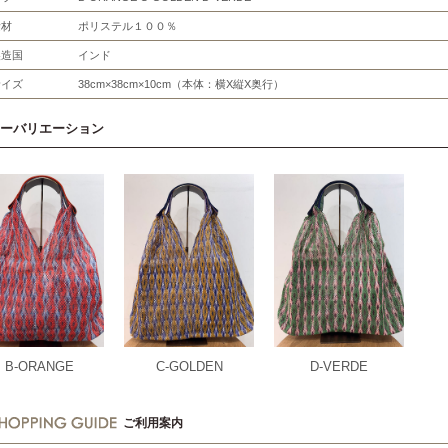
素材
ポリステル１００％
製造国
インド
サイズ
38cm×38cm×10cm（本体：横X縦X奥行）
ーバリエーション
B-ORANGE
C-GOLDEN
D-VERDE
ご利用案内