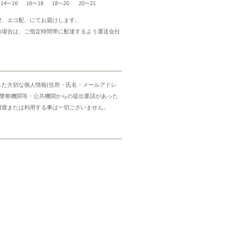
便、エコ配、にてお届けします。
の場合は、ご指定時間帯に配達するよう運送会社
した大切な個人情報(住所・氏名・メールアドレ
・警察機関等・公共機関からの提出要請があった
譲渡または利用する事は一切ございません。