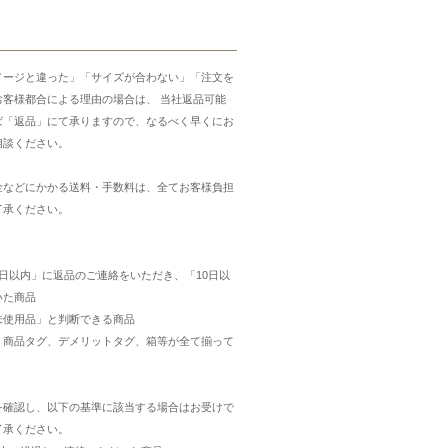
メージと違った」「サイズが合わない」「注文を
お客様都合による理由の場合は、 当社返品可能
ば「返品」にて承りますので、なるべく早くにお
相談ください。
金などにかかる送料・手数料は、全てお客様負担
了承ください。
日以内」に返品のご連絡をいただき、「10日以
いた商品
未使用品」と判断できる商品
・商品タグ、デメリットタグ、箱等が全て揃って
を確認し、以下の基準に該当する場合はお受けで
了承ください。