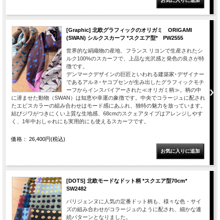
[Graphic] 北欧グラフィックのオリガミ ORIGAMI
(SWAN) シルクスカーフ *スクエア型* PW2555
世界的な絹織物の産地、フランス リヨンで生産されたシ
ルク100%のスカーフで、上品な光沢感と発色の良さが特
徴です。
デンマークデザインの巨匠といわれる建築家･デザイナー
であるアルネ･ヤコブセンが生み出したグラフィックモチ
ーフからインスパイアーされた≪オリガミ柄≫。柄の中
に潜ませた動物（SWAN）は知恵や幸運の象徴です。中央でコラージュに配され
たエピスカラーの組み合わせはモード感にあふれ、独特の魅力を放っています。
結びジワがつきにくい上質な生地感、68cmのスクェアタイプはアレンジしやす
く、1年中おしゃれにも実用的にも使えるスカーフです。
価格： 26,400円(税込)
[DOTS] 北欧モードなドット柄 *スクエア型70cm*
SW2482
パリジェンヌに人気の定番ドット柄も、様々な色・サイ
ズの組み合わせがコラージュのように配され、細かな連
続パターンとなりました。