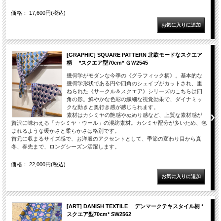
価格： 17,600円(税込)
[GRAPHIC] SQUARE PATTERN 北欧モードなスクエア
柄 *スクエア型70cm* ＧＷ2545
幾何学がモダンな今季の《グラフィック柄》。基本的な
幾何学形状である円や四角のシェイプがカットされ、重
ねられた《サークル＆スクエア》シリーズのこちらは四
角の形。鮮やかな色彩の繊細な視覚効果で、ダイナミッ
クな動きと奥行き感が感じられます。
素材はカシミヤの艶感やぬめり感など、上質な素材感が
贅沢に味わえる「カシミヤ・ウール」の混紡素材。カシミヤ配分が多いため、包
まれるような暖かさと柔らかさは格別です。
首元に収まるサイズ感で、お洋服のアクセントとして、季節の変わり目から真
冬、春先まで、ロングシーズン活躍します。
価格： 22,000円(税込)
[ART] DANISH TEXTILE デンマークテキスタイル柄 *
スクエア型70cm* SW2562