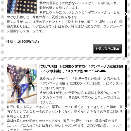
北欧的色彩とその絶妙なバランスはモード感にあふれ、
独特の魅力を発しています。
素材はウールにシルクとカシミヤがブレンドされ、しな
やかな肌触りと、発色の良い上質感が際立ちます。
暗くなりがちなお洋服のアクセントとして使えるほか、薄手でも温かいので、季
節の変わり目はバッグに入れておけば安心、持ち運びも楽なので、ロングシーズ
ン活躍するスカーフです。
価格： 16,500円(税込)
[CULTURE] HEDEBO STITCH 「デンマークの伝統刺繍
（ ヘデボ刺繍）」*スクエア型70cm* SW2484
北欧カルチャーから、「世界一美しい刺繍」と言われる
「デンマーク刺繍（HEDEBO ヘデボ刺繍） 」にインスパ
イアされた柄です。
透かし模様が美しい伝統的な白糸刺繍を北欧的なニュア
ンスカラーで彩り、多色使いで華やかなスカーフに仕上
げました。
首元に収まる程よい大きさで、厚手のコートに巻くと、すっきりとした印象、室
内でもシンプルなセータのアクセントになり、暗くなりがちな冬の季節に顔周り
を明るくします。
素材は柔らかい肌触りのウール100%、薄手でも温かいので、季節の変わり目
は、バッグに入れておけば安心、長いシーズン使える「活躍の場が広い」オスス
メのスカーフです。