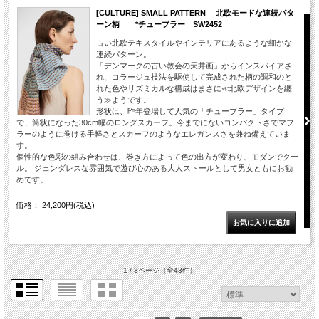
[CULTURE] SMALL PATTERN 北欧モードな連続パタ
ーン柄 *チューブラー SW2452
古い北欧テキスタイルやインテリアにあるような細かな
連続パターン。
「デンマークの古い教会の天井画」からインスパイアさ
れ、コラージュ技法を駆使して完成された柄の調和のと
れた色やリズミカルな構成はまさに≪北欧デザインを纏
う≫ようです。
形状は、昨年登場して人気の「チューブラー」タイプ
で、筒状になった30cm幅のロングスカーフ。今までにないコンパクトさでマフ
ラーのように巻ける手軽さとスカーフのようなエレガンスさを兼ね備えていま
す。
個性的な色彩の組み合わせは、巻き方によって色の出方が変わり、モダンでクー
ル。 ジェンダレスな雰囲気で遊び心のある大人ストールとして男女ともにお勧
めです。
価格： 24,200円(税込)
1 / 3ページ
（全43件）