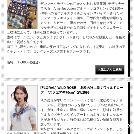
デンマークデザインの巨匠といわれる建築家･デザイナー
である「Arne Jacobsen アルネ・ヤコブセン」の1950〜
60年代の名作テキスタイルからインスパイアーされた≪
デンマークテキスタイル柄≫。円や四角の幾何学形状を
カット、リピート、重ね合わせ、回転させたグラフィカ
ルなデザインは鮮やかな色彩やダイナミックなコラージ
ュ技法によって、独特な魅力を放っています。。
素材はウールにシルクとカシミヤがブレンドされ、しなやかな肌触りと、発色の
良い上質感が際立ちます。
薄手でも温かいので、季節の変わり目はバッグに入れておけば安心、お洋服のア
クセントとして、ロングシーズン活躍するスカーフです。
価格： 17,600円(税込)
[FLORAL] WILD ROSE 北欧の秋に咲くワイルドロー
ズ *スクエア型70cm* ＧW2595
秋の訪れが早いコペンハーゲンに咲く≪北欧のワイルド
ローズ≫。 野生種のバラを描いたシンプルな筆致の花々
は、力強い生命力に溢れ、縁のフレーム（額縁）効果か
らまるで《テキスタイルアート》のよう。レトロなムー
ドがありながらも、時の流れに色褪せない新鮮な魅力を
放っています。
素材はウールにシルクとカシミヤがブレンドされ、しな
やかな肌触りと、発色の良い上質感が際立ちます。