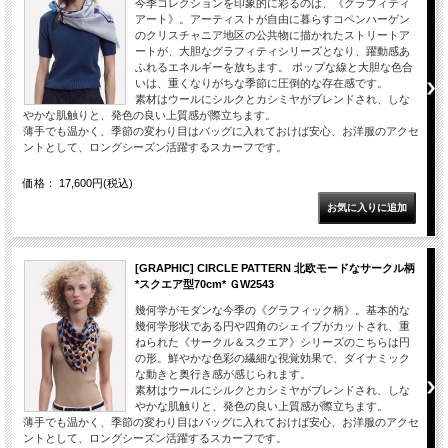
今季コレクションを印象的に彩るのは、《グラフィティ
アート》。アーティストが自由に暮らすコペンハーゲン
のクリスチャニア地区の公共物に描かれたストリートア
ートが、大胆なグラフィティシリーズとなり、躍動感あ
ふれるエネルギーを放ちます。 ポップな線と大胆な色合
いは、重くなりがちな季節に圧倒的な存在感です。
素材はウールにシルクとカシミヤがブレンドされ、しな
やかな肌触りと、発色の良い上質感が際立ちます。
薄手でも温かく、季節の変わり目はバッグに入れておけば安心、お洋服のアクセ
ントとして、ロングシーズン活躍するスカーフです。
価格： 17,600円(税込)
[GRAPHIC] CIRCLE PATTERN 北欧モードなサークル柄
*スクエア型70cm* ＧW2543
幾何学がモダンな今季の《グラフィック柄》。基本的な
幾何学形状である円や四角のシェイプがカットされ、重
ねられた《サークル＆スクエア》シリーズのこちらは円
の形。鮮やかな色彩の繊細な視覚効果で、ダイナミック
な動きと奥行き感が感じられます。
素材はウールにシルクとカシミヤがブレンドされ、しな
やかな肌触りと、発色の良い上質感が際立ちます。
薄手でも温かく、季節の変わり目はバッグに入れておけば安心、お洋服のアクセ
ントとして、ロングシーズン活躍するスカーフです。