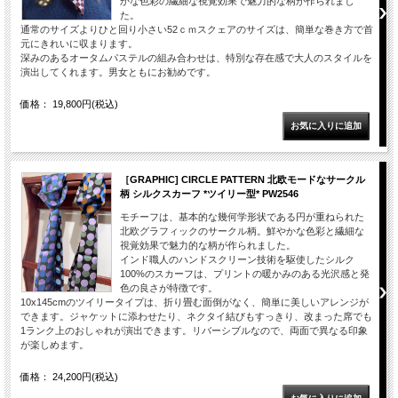
かな色彩の繊細な視覚効果で魅力的な柄が作られまし
た。
通常のサイズよりひと回り小さい52ｃｍスクェアのサイズは、簡単な巻き方で首
元にきれいに収まります。
深みのあるオータムパステルの組み合わせは、特別な存在感で大人のスタイルを
演出してくれます。男女ともにお勧めです。
価格： 19,800円(税込)
［GRAPHIC] CIRCLE PATTERN 北欧モードなサークル
柄 シルクスカーフ *ツイリー型* PW2546
モチーフは、基本的な幾何学形状である円が重ねられた
北欧グラフィックのサークル柄。鮮やかな色彩と繊細な
視覚効果で魅力的な柄が作られました。
インド職人のハンドスクリーン技術を駆使したシルク
100%のスカーフは、プリントの暖かみのある光沢感と発
色の良さが特徴です。
10x145cmのツイリータイプは、折り畳む面倒がなく、簡単に美しいアレンジが
できます。ジャケットに添わせたり、ネクタイ結びもすっきり、改まった席でも
1ランク上のおしゃれが演出できます。リバーシブルなので、両面で異なる印象
が楽しめます。
価格： 24,200円(税込)