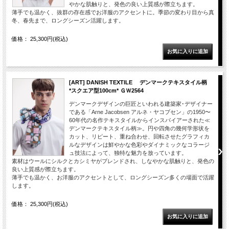
やかな肌触りと、発色の良い上質感が際立ちます。
薄手でも温かく、抜群の存在感でお洋服のアクセントに。季節の変わり目から真
冬、春先まで、ロングシーズン活躍します。
価格： 25,300円(税込)
[ART] DANISH TEXTILE デンマークテキスタイル柄
*スクエア型100cm* ＧＷ2564
デンマークデザインの巨匠といわれる建築家･デザイナー
である「Arne Jacobsen アルネ・ヤコブセン」の1950〜
60年代の名作テキスタイルからインスパイアーされた≪
デンマークテキスタイル柄≫。円や四角の幾何学形状を
カット、リピート、重ね合わせ、回転させたグラフィカ
ルなデザインは鮮やかな色彩やダイナミックなコラージ
ュ技法によって、独特な魅力を放っています。
素材はウールにシルクとカシミヤがブレンドされ、しなやかな肌触りと、発色の
良い上質感が際立ちます。
薄手でも温かく、お洋服のアクセントとして、ロングシーズン多くの場面で活躍
します。
価格： 25,300円(税込)