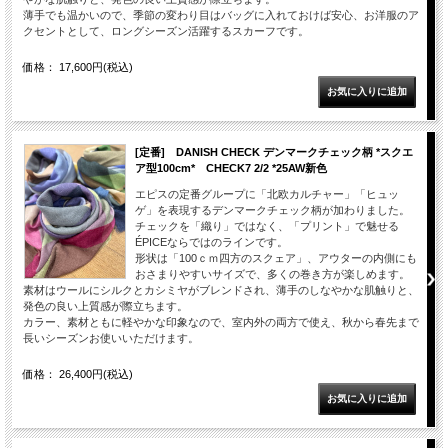
薄手でも温かいので、季節の変わり目はバッグに入れておけば安心、お洋服のア
クセントとして、ロングシーズン活躍するスカーフです。
価格： 17,600円(税込)
[定番] DANISH CHECK デンマークチェック柄 *スクエ
ア型100cm* CHECK7 2/2 *25AW新色
エピスの定番グループに「北欧カルチャー」「ヒュッ
ゲ」を表現するデンマークチェック柄が加わりました。
チェックを「織り」ではなく、「プリント」で魅せる
ÉPICEならではのラインです。
形状は「100ｃｍ四方のスクェア」、アウターの内側にも
おさまりやすいサイズで、多くの巻き方が楽しめます。
素材はウールにシルクとカシミヤがブレンドされ、薄手のしなやかな肌触りと、
発色の良い上質感が際立ちます。
カラー、素材ともに軽やかな印象なので、室内外の両方で使え、秋から春先まで
長いシーズンお使いいただけます。
価格： 26,400円(税込)