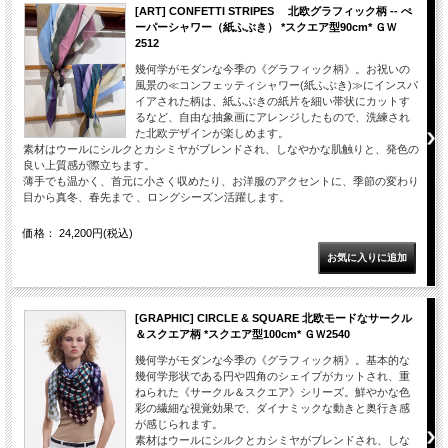
[ART] CONFETTI STRIPES 北欧グラフィック柄 -- ぺ
ーパーシャワー（紙ふぶき） *スクエア型90cm* ＧＷ
2512
幾何学がモダンな今季の《グラフィック柄》。お祝いの
風景の≪コンフェッティシャワー(紙ふぶき)≫にインスパ
イアされた柄は、紙ふぶきの紙片を細い帯状にカットす
るなど、自由な抽象画にアレンジしたもので、洗練され
た北欧デザインが楽しめます。
素材はウールにシルクとカシミヤがブレンドされ、しなやかな肌触りと、発色の
良い上質感が際立ちます。
薄手でも温かく、首元に小さく収めたり、お洋服のアクセントに、季節の変わり
目から真冬、春先まで 、ロングシーズン活躍します。
価格： 24,200円(税込)
[GRAPHIC] CIRCLE & SQUARE 北欧モードなサークル
＆スクエア柄 *スクエア型100cm* ＧＷ2540
幾何学がモダンな今季の《グラフィック柄》。基本的な
幾何学形状である円や四角のシェイプがカットされ、重
ねられた《サークル＆スクエア》シリーズ。鮮やかな色
彩の繊細な視覚効果で、ダイナミックな動きと奥行き感
が感じられます。
素材はウールにシルクとカシミヤがブレンドされ、しな