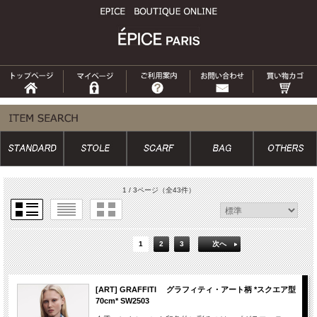
1 / 3ページ
（全43件）
1
2
3
次へ
[ART] GRAFFITI グラフィティ・アート柄 *スクエア型
70cm* SW2503