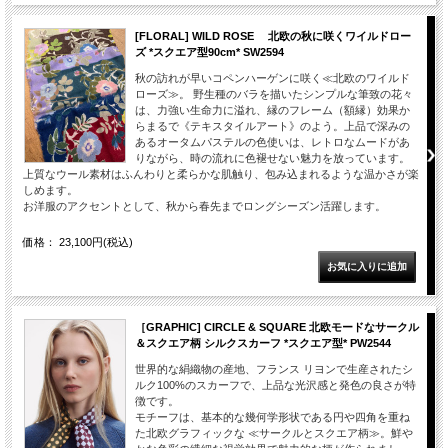
[FLORAL] WILD ROSE 北欧の秋に咲くワイルドロー
ズ *スクエア型90cm* SW2594
秋の訪れが早いコペンハーゲンに咲く≪北欧のワイルド
ローズ≫。 野生種のバラを描いたシンプルな筆致の花々
は、力強い生命力に溢れ、縁のフレーム（額縁）効果か
らまるで《テキスタイルアート》のよう。上品で深みの
あるオータムパステルの色使いは、レトロなムードがあ
りながら、時の流れに色褪せない魅力を放っています。
上質なウール素材はふんわりと柔らかな肌触り、包み込まれるような温かさが楽
しめます。
お洋服のアクセントとして、秋から春先までロングシーズン活躍します。
価格： 23,100円(税込)
［GRAPHIC] CIRCLE & SQUARE 北欧モードなサークル
＆スクエア柄 シルクスカーフ *スクエア型* PW2544
世界的な絹織物の産地、フランス リヨンで生産されたシ
ルク100%のスカーフで、上品な光沢感と発色の良さが特
徴です。
モチーフは、基本的な幾何学形状である円や四角を重ね
た北欧グラフィックな ≪サークルとスクエア柄≫。鮮や