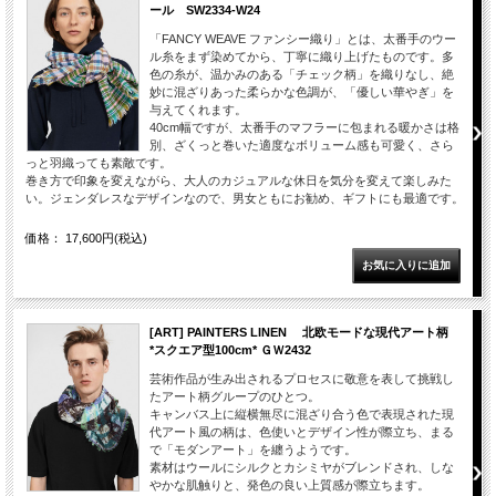
ール SW2334-W24
「FANCY WEAVE ファンシー織り」とは、太番手のウー
ル糸をまず染めてから、丁寧に織り上げたものです。多
色の糸が、温かみのある「チェック柄」を織りなし、絶
妙に混ざりあった柔らかな色調が、「優しい華やぎ」を
与えてくれます。
40cm幅ですが、太番手のマフラーに包まれる暖かさは格
別、ざくっと巻いた適度なボリューム感も可愛く、さら
っと羽織っても素敵です。
巻き方で印象を変えながら、大人のカジュアルな休日を気分を変えて楽しみた
い。ジェンダレスなデザインなので、男女ともにお勧め、ギフトにも最適です。
価格： 17,600円(税込)
[ART] PAINTERS LINEN 北欧モードな現代アート柄
*スクエア型100cm* ＧＷ2432
芸術作品が生み出されるプロセスに敬意を表して挑戦し
たアート柄グループのひとつ。
キャンバス上に縦横無尽に混ざり合う色で表現された現
代アート風の柄は、色使いとデザイン性が際立ち、まる
で「モダンアート」を纏うようです。
素材はウールにシルクとカシミヤがブレンドされ、しな
やかな肌触りと、発色の良い上質感が際立ちます。