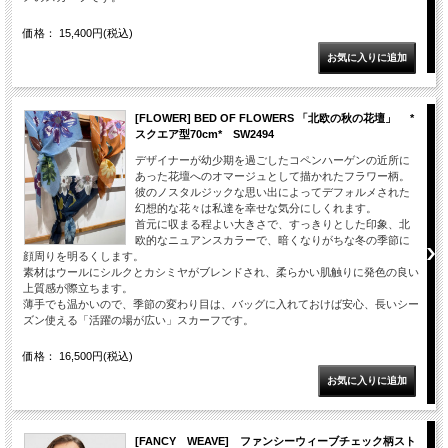
価格： 15,400円(税込)
[FLOWER] BED OF FLOWERS 「北欧の秋の花壇」 *
スクエア型70cm* SW2494
デザイナーが幼少期を過ごしたコペンハーゲンの近所に
あった花壇へのオマージュとして描かれたフラワー柄。
彼のノスタルジックな思い出によってデフォルメされた
幻想的な花々は私達を幸せな気分にしくれます。
首元に収まる程よい大きさで、すっきりとした印象、北
欧的なニュアンスカラーで、暗くなりがちな冬の季節に
顔周りを明るくします。
素材はウールにシルクとカシミヤがブレンドされ、柔らかい肌触りに発色の良い
上質感が際立ちます。
薄手でも温かいので、季節の変わり目は、バッグに入れておけば安心、長いシー
ズン使える「活躍の場が広い」スカーフです。
価格： 16,500円(税込)
[FANCY WEAVE] ファンシーウィーブチェック柄スト