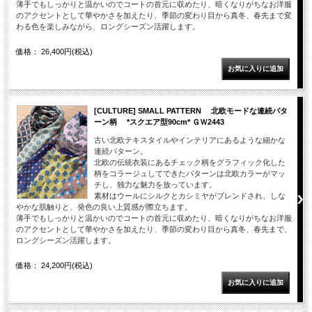
薄手でもしっかりと温かいのでコートの首元に収めたり、暗くなりがちなお洋服
のアクセントとして華やかさを加えたり、季節の変わり目から真冬、春先まで変
わる色を楽しみながら、ロングシーズン活躍します。
価格： 26,400円(税込)
[CULTURE] SMALL PATTERN 北欧モードな連続パタ
ーン柄 *スクエア型90cm* ＧＷ2443
古い北欧テキスタイルやインテリアにあるような細かな
連続パターン。
北欧の伝統衣装にあるチェック柄をグラフィック化した
柄をコラージュしてできたパターンは北欧カラーがマッ
チし、独力な魅力を放っています。
素材はウールにシルクとカシミヤがブレンドされ、しな
やかな肌触りと、発色の良い上質感が際立ちます。
薄手でもしっかりと温かいのでコートの首元に収めたり、暗くなりがちなお洋服
のアクセントとして華やかさを加えたり、季節の変わり目から真冬、春先まで、
ロングシーズン活躍します。
価格： 24,200円(税込)