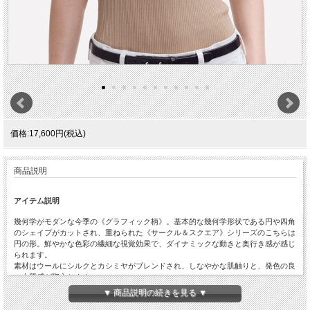
価格:17,600円(税込)
商品説明
アイテム説明
幾何学がモダンな今季の《グラフィック柄》。基本的な幾何学形状である円や四角
のシェイプがカットされ、重ねられた《サークル＆スクエア》シリーズのこちらは
円の形。鮮やかな色彩の繊細な視覚効果で、ダイナミックな動きと奥行き感が感じ
られます。
素材はウールにシルクとカシミヤがブレンドされ、しなやかな肌触りと、発色の良
い上質感が際立ちます。
薄手でも温かく、季節の変わり目はバッグに入れておけば安心、お洋服のアクセン
▼ 商品説明の続きを見る ▼
トとして、ロングシーズン活躍するスカーフです。