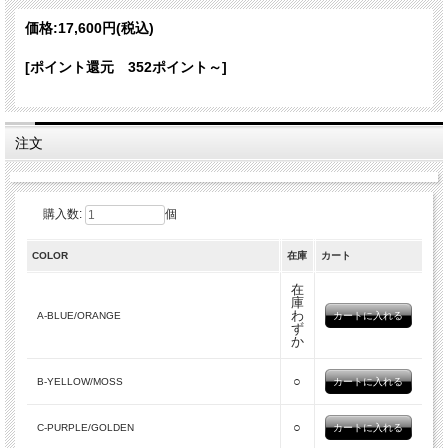
アイテム詳細
価格:
17,600円
(税込)
カラ
A-BLUE/ORANGE B-YELLOW/MOSS C-PURPLE/GOLDEN E-
ー
PINK/BLUE
[ポイント還元 352ポイント～]
素材
ウール80% シルク10% カシミヤ10%
製造
インド
国
サイ
注文
70cmx70cm
ズ
カラーバリエーション
購入数:
個
COLOR
在庫
カート
在
庫
わ
A-BLUE/ORANGE
ず
か
○
B-YELLOW/MOSS
○
C-PURPLE/GOLDEN