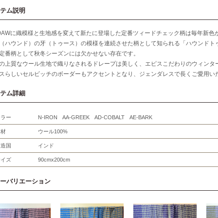
テム説明
19AWに織模様と生地感を変えて新たに登場した定番ツィードチェック柄は毎年新色
（ハウンド）の牙（トゥース）の模様を連続させた柄として知られる「ハウンドト
定番柄として秋冬シーズンには欠かせない存在です。
の上質なウール生地で織りなされるドレープは美しく、エピスこだわりのウィンタ
スらしいセルビッチのボーダーもアクセントとなり、ジェンダレスで長くご愛用い
テム詳細
カラー
N-IRON AA-GREEK AD-COBALT AE-BARK
素材
ウール100%
製造国
インド
サイズ
90cmx200cm
ーバリエーション