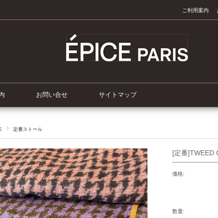
ご利用案内
内
お問い合せ
サイトマップ
E
定番ストール
[定番]TWEED C
価格:
数量: