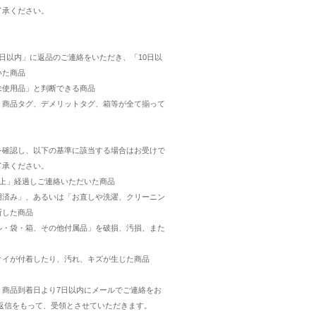
了承ください。
日以内」に返品のご連絡をいただき、「10日以
いた商品
未使用品」と判断できる商品
・商品タグ、デメリットタグ、箱等が全て揃って
を確認し、以下の基準に該当する場合はお受けで
了承ください。
以上」経過しご連絡いただいた商品
用済み」、あるいは「お直しや洗濯、クリーニン
断した商品
ル・袋・箱、その他付属品」を破損、汚損、また
オイが付着したり、汚れ、キズが生じた商品
、商品到着日より7日以内にメールでご連絡をお
ご返信をもって、受領とさせていただきます。