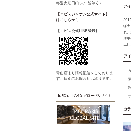
毎週火曜日(年末年始除く）
アイ
【エピスジャポン公式サイト
】
はこちらから
20
猟犬
【エピス公式LINE登録】
れ、
薄手
エピ
アイ
青山店より情報配信をしておりま
す。個別のお問合せも承ります。
EPICE PARIS グローバルサイト
カラ