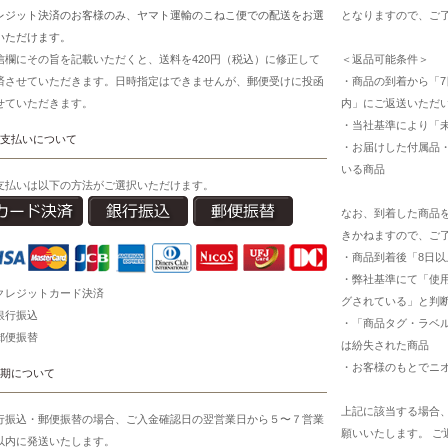
レジット決済のお客様のみ、ヤマト運輸のこねこ便での配送をお選
となりますので、ご
いただけます。
信欄にその旨を記載いただくと、送料を420円（税込）に修正して
＜返品可能条件＞
済させていただきます。日時指定はできませんが、郵便受けに投函
・商品の到着から「7
せていただきます。
内」にご返送いただ
・当社基準により「
支払いについて
・お届けした付属品
いる商品
支払いは以下の方法がご選択いただけます。
なお、到着した商品
きかねますので、ご
・商品到着後「8日
・弊社基準にて「使
クレジットカード決済
グされている」と判
銀行振込
・「商品タグ・ラベ
郵便振替
は紛失された商品
・お客様のもとでニ
期について
上記に該当する場合
行振込・郵便振替の場合、ご入金確認日の翌営業日から５〜７営業
願いいたします。 
以内に発送いたします。