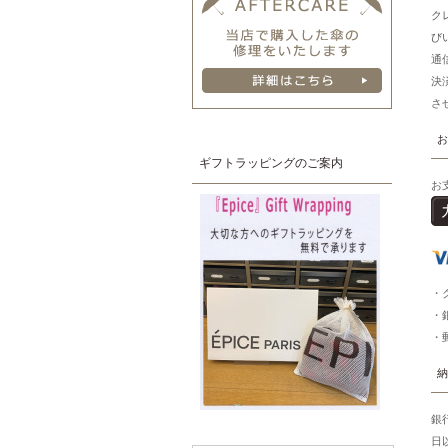
ク
び
通
決
さ
お
ギフトラッピングのご案内
お
・
・
・
納
銀
日