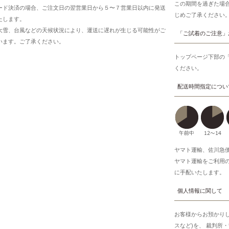
この期間を過ぎた場
ード決済の場合、ご注文日の翌営業日から５〜７営業日以内に発送
じめご了承ください
たします。
大雪、台風などの天候状況により、運送に遅れが生じる可能性がご
「ご試着のご注意」
います。ご了承ください。
トップページ下部の
ください。
配送時間指定につい
ヤマト運輸、佐川急
ヤマト運輸をご利用
に手配いたします。
個人情報に関して
お客様からお預かり
スなど)を、 裁判所