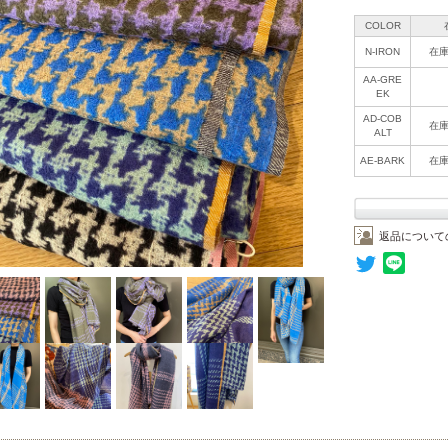
COLOR
N-IRON
在
AA-GRE
EK
AD-COB
在
ALT
AE-BARK
在
返品について