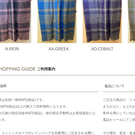
N-IRON
AA-GREEK
AD-COBALT
ご利用案内
送料
返品について
料は全国一律660円(税込)です。
ご注文の商品が「イ
7500円(税込)以上の購入で送料無料となります。
まちがえた」などの
金引換の場合別途440円(税込)、銀行振込手数料はお客様負担とな
条件を満たしていれ
ます。
電話かメールにてご
、コットンスカーフかレインバッグを自家用にご注文される際に、
その場合、返送・返