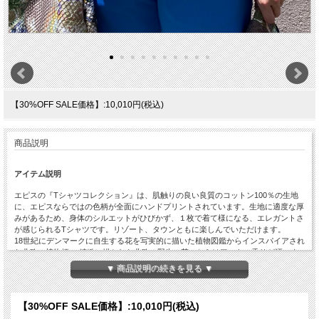
【30%OFF SALE価格】:10,010円(税込)
商品説明
アイテム説明
エピスの『Tシャツコレクション』は、肌触りの良い良質のコットン100％の生地
に、エピスならではの色柄が全面にハンドプリントされています。生地に適度な厚
みがあるため、身体のシルエットがひびかず、１枚で着て様になる、エレガントさ
が感じられるTシャツです。リゾート、タウンともに楽しんでいただけます。
18世紀にデンマークに自生する花を写実的に描いた植物図鑑からインスパイアされ
た北欧の植物柄。 精緻に描かれた北欧の野生の花々からはアートの香りが漂いま
す。
▼ 商品説明の続きを見る ▼
＊【Loose Kimono Style（ゆったりしたKIMONOスタイル）】「ドルマン袖」で身
幅がゆったりしたスタイルです。
【30%OFF SALE価格】:
10,010円(税込)
サイズは日本のものより少し大きめなので、1サイズ下でジャストで着たり、わざ