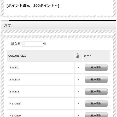
と大き目サイズでゆったり着ても素敵です。
サイズ表をご確認ください。
[ポイント還元 200ポイント～]
モデルの身長：160ｃｍ、全てMサイズを着用。
アイテム詳細
注文
カ
ラ
B-ICE F-LIME
ー
素
コットン１００％
材
購入数:
個
製
造
インド
在
COLORS/SIZE
カート
国
庫
×
在庫切れ
B-ICE/L
×
在庫切れ
B-ICE/M
サ
イ
×
在庫切れ
B-ICE/S
ズ
×
在庫切れ
F-LIME/L
×
在庫切れ
F-LIME/M