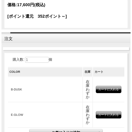
れます。
価格:
17,600円
(税込)
軽くてコンパクトなので持ち歩きにも便利、男女ともにお勧めです。
アイテム詳細
[ポイント還元 352ポイント～]
カラー
B-DUSK E-GLOW
素材
ウール100%
製造国
インド
注文
サイズ
90cmx90cm
カラーバリエーション
購入数:
個
COLOR
在庫
カート
在
庫
わ
B-DUSK
ず
か
在
庫
わ
E-GLOW
ず
か