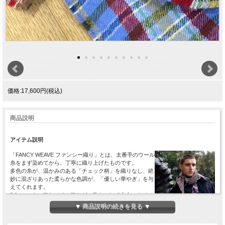
価格:17,600円(税込)
商品説明
アイテム説明
「FANCY WEAVE ファンシー織り」とは、太番手のウール
糸をまず染めてから、丁寧に織り上げたものです。
多色の糸が、温かみのある「チェック柄」を織りなし、絶
妙に混ざりあった柔らかな色調が、「優しい華やぎ」を与
えてくれます。
9０cmスクエアなので、アフガン巻きにして大人のカジュ
アルな休日を楽しんだり、また、室内で羽織ったり、膝に
▼ 商品説明の続きを見る ▼
かけても。適度なボリューム感も可愛く、巻いて出る色で
印象が変わったりと、持っているだけでその温もりに癒さ