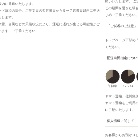
願いいたします。 
以内に発送いたします。
この期間を過ぎた場
ード決済の場合、ご注文日の翌営業日から５〜７営業日以内に発送
じめご了承ください
たします。
大雪、台風などの天候状況により、運送に遅れが生じる可能性がご
「ご試着のご注意」
います。ご了承ください。
トップページ下部の
ください。
配送時間指定につい
ヤマト運輸、佐川急
ヤマト運輸をご利用
に手配いたします。
個人情報に関して
お客様からお預かり