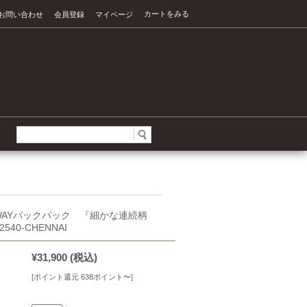
カートをみる
お問い合わせ
会員登録
マイページ
WAYバックパック 『細かな連続柄
540-CHENNAI
¥31,900
(税込)
[ポイント還元 638ポイント〜]