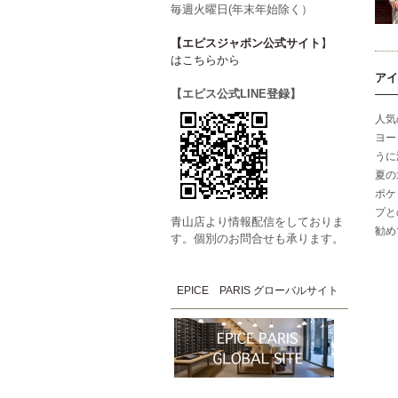
毎週火曜日(年末年始除く）
【エピスジャポン公式サイト
】
はこちらから
アイ
【エピス公式LINE登録】
人気
ヨー
うに
夏の
ポケ
プと
青山店より情報配信をしておりま
勧め
す。個別のお問合せも承ります。
EPICE PARIS グローバルサイト