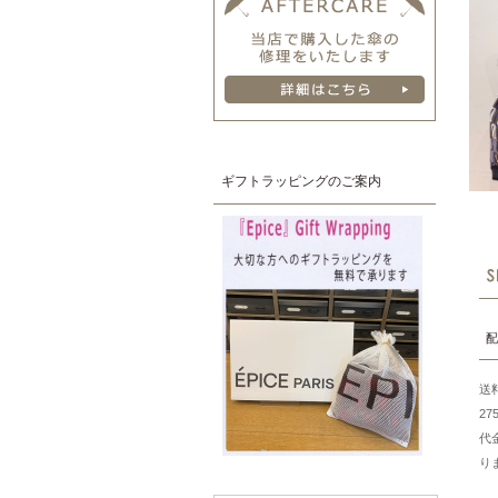
ギフトラッピングのご案内
配
送
2
代
り