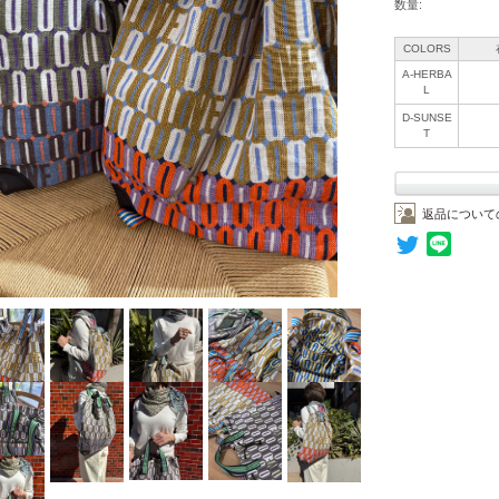
数量:
COLORS
A-HERBA
L
D-SUNSE
T
返品について