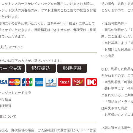
、コットンスカーフかレインバッグを自家用にご注文される際に、
その場合、返送・返
レジット決済のお客様のみ、ヤマト運輸のこねこ便での配送をお選
となりますので、ご
いただけます。
信欄にその旨を記載いただくと、送料を420円（税込）に修正して
＜返品可能条件＞
済させていただきます。日時指定はできませんが、郵便受けに投函
・商品の到着から「7
せていただきます。
内」にご返送いただ
・当社基準により「
支払いについて
・お届けした付属品
いる商品
支払いは以下の方法がご選択いただけます。
なお、到着した商品
きかねますので、ご
・商品到着後「8日
・弊社基準にて「使
クレジットカード決済
グされている」と判
銀行振込
・「商品タグ・ラベ
郵便振替
は紛失された商品
・お客様のもとでニ
期について
上記に該当する場合
行振込・郵便振替の場合、ご入金確認日の翌営業日から５〜７営業