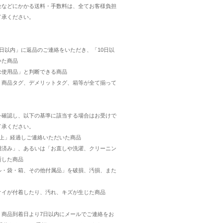
金などにかかる送料・手数料は、全てお客様負担
了承ください。
日以内」に返品のご連絡をいただき、「10日以
いた商品
未使用品」と判断できる商品
・商品タグ、デメリットタグ、箱等が全て揃って
を確認し、以下の基準に該当する場合はお受けで
了承ください。
以上」経過しご連絡いただいた商品
用済み」、あるいは「お直しや洗濯、クリーニン
断した商品
ル・袋・箱、その他付属品」を破損、汚損、また
オイが付着したり、汚れ、キズが生じた商品
、商品到着日より7日以内にメールでご連絡をお