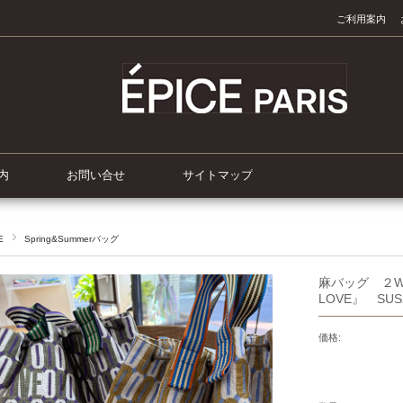
ご利用案内
内
お問い合せ
サイトマップ
E
Spring&Summerバッグ
麻バッグ ２
LOVE』 SUS2
価格: