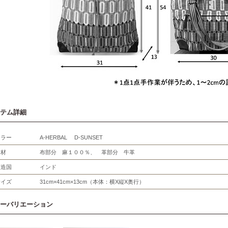
テム詳細
カラー
A-HERBAL D-SUNSET
素材
布部分 麻１００％、 革部分 牛革
製造国
インド
サイズ
31cm×41cm×13cm（本体：横X縦X奥行）
ーバリエーション