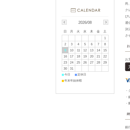
尚
ク
び
2026/08
通
決
日
月
火
水
木
金
土
さ
1
2
3
4
5
6
7
8
お
9
10
11
12
13
14
15
16
17
18
19
20
21
22
お
23
24
25
26
27
28
29
30
31
■
■
今日
定休日
■
年末年始休暇
・
・
・
納
銀