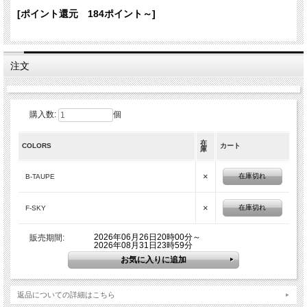
[ポイント還元 184ポイント～]
注文
アイテム詳細
カラー
B-TAUPE C-STONE（完売） F-SKY
素材
ポリステル１００％
購入数:
個
製造国
インド
サイズ
30cm×37cm×11cm（本体：横X縦X奥行）
在
COLORS
カート
庫
カラーバリエーション
×
在庫切れ
B-TAUPE
×
在庫切れ
F-SKY
2026年06月26日20時00分～
販売期間:
2026年08月31日23時59分
返品についての詳細はこちら