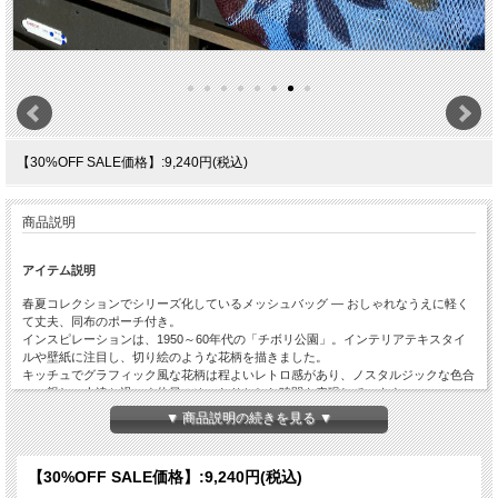
【30%OFF SALE価格】:9,240円(税込)
商品説明
アイテム説明
春夏コレクションでシリーズ化しているメッシュバッグ ― おしゃれなうえに軽く
て丈夫、同布のポーチ付き。
インスピレーションは、1950～60年代の「チボリ公園」。インテリアテキスタイ
ルや壁紙に注目し、切り絵のような花柄を描きました。
キッチュでグラフィック風な花柄は程よいレトロ感があり、ノスタルジックな色合
い、親しい人達と過ごす休日のゆったりとした時間を表現しています。
シンプルなトート型の大きいタイプ。手提げ、肩掛け２WAYでお使いいただけま
▼ 商品説明の続きを見る ▼
す。
【30%OFF SALE価格】:
9,240円(税込)