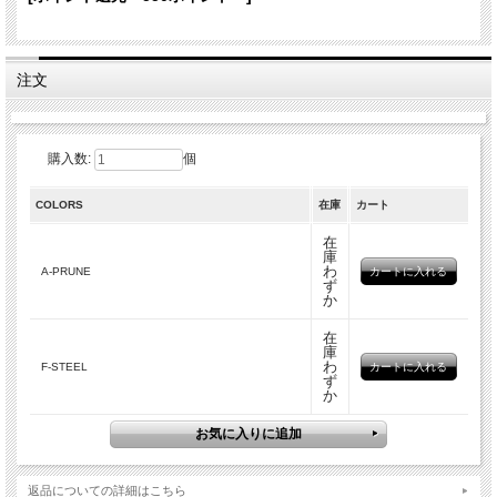
製造国
インド
サイズ
80cmx190cm
カラーバリエーション
注文
購入数:
個
COLORS
在庫
カート
在
庫
わ
A-PRUNE
ず
か
在
庫
わ
F-STEEL
ず
か
返品についての詳細はこちら