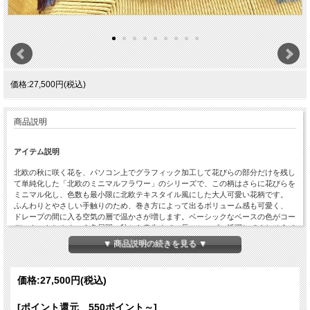
価格:27,500円(税込)
商品説明
アイテム説明
北欧の秋に咲く花を、パソコン上でグラフィック加工して花びらの部分だけを残し
て単純化した「北欧のミニマルフラワー」のシリーズで、この柄はさらに花びらを
ミニマル化し、色数も最小限に北欧テキスタイル風にした大人可愛い花柄です。
ふんわりとやさしい手触りのため、巻き方によって出るボリューム感も可愛く、
ドレープの間に入る空気の層で温かさが増します。ベーシックなベースの色がコー
ディネートしやすい２色展開、秋から春先までの長いシーズン活躍してくれそうで
す。
▼ 商品説明の続きを見る ▼
アイテム詳細
価格:
27,500円
(税込)
カラー
A-PRUNE F-STEEL
素材
ウール100%
[ポイント還元 550ポイント～]