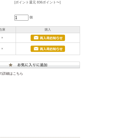
[ポイント還元 836ポイント〜]
個
在庫
購入
×
×
の詳細はこちら