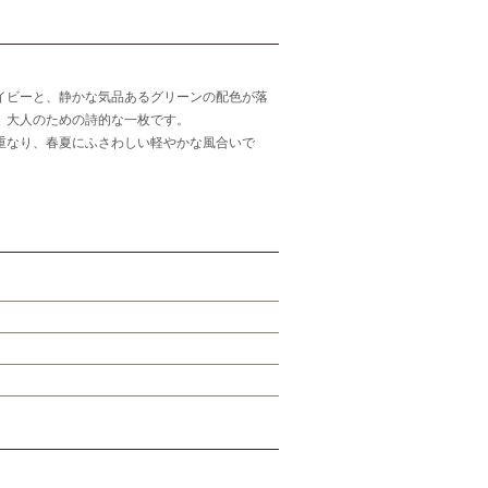
イビーと、静かな気品あるグリーンの配色が落
、大人のための詩的な一枚です。
重なり、春夏にふさわしい軽やかな風合いで
。