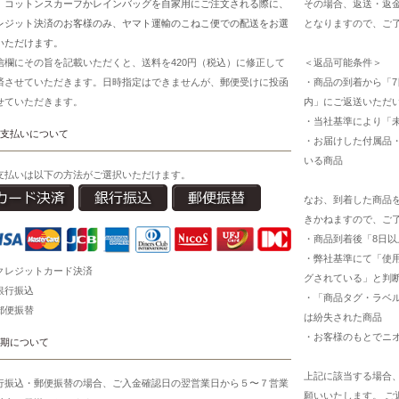
、コットンスカーフかレインバッグを自家用にご注文される際に、
その場合、返送・返
レジット決済のお客様のみ、ヤマト運輸のこねこ便での配送をお選
となりますので、ご
いただけます。
信欄にその旨を記載いただくと、送料を420円（税込）に修正して
＜返品可能条件＞
済させていただきます。日時指定はできませんが、郵便受けに投函
・商品の到着から「7
せていただきます。
内」にご返送いただ
・当社基準により「
支払いについて
・お届けした付属品
いる商品
支払いは以下の方法がご選択いただけます。
なお、到着した商品
きかねますので、ご
・商品到着後「8日
・弊社基準にて「使
クレジットカード決済
グされている」と判
銀行振込
・「商品タグ・ラベ
郵便振替
は紛失された商品
・お客様のもとでニ
期について
上記に該当する場合
行振込・郵便振替の場合、ご入金確認日の翌営業日から５〜７営業
願いいたします。 