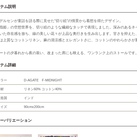
テム説明
デルセンが童話を語る際に見せた“切り絵”の情景から着想を得たデザイン。
指姫」の空想世界を、切り絵のような繊細なタッチで表現しました。深みのあるネ
いた存在感を放ち、線の美しい花々が上品な奥行きを生み出します。甘さを抑えた
は上質なコットンリネン。麻の清涼感とエレガントさに、コットンのやわらかさが
ートの夕暮れから夜の装い、改まった席にも映える、ワンランク上のストールです
テム詳細
カラー
D-AGATE F-MIDNIGHT
素材
リネン60% コットン40%
製造国
インド
サイズ
90cmx200cm
ーバリエーション