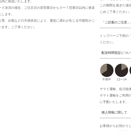
以内に発送いたします。
この期間を過ぎた場
ード決済の場合、ご注文日の翌営業日から５〜７営業日以内に発送
じめご了承ください
たします。
大雪、台風などの天候状況により、運送に遅れが生じる可能性がご
「ご試着のご注意」
います。ご了承ください。
トップページ下部の
ください。
配送時間指定につい
ヤマト運輸、佐川急
ヤマト運輸をご利用
に手配いたします。
個人情報に関して
お客様からお預かり