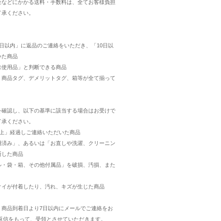
金などにかかる送料・手数料は、全てお客様負担
了承ください。
日以内」に返品のご連絡をいただき、「10日以
いた商品
未使用品」と判断できる商品
・商品タグ、デメリットタグ、箱等が全て揃って
を確認し、以下の基準に該当する場合はお受けで
了承ください。
以上」経過しご連絡いただいた商品
用済み」、あるいは「お直しや洗濯、クリーニン
断した商品
ル・袋・箱、その他付属品」を破損、汚損、また
オイが付着したり、汚れ、キズが生じた商品
、商品到着日より7日以内にメールでご連絡をお
ご返信をもって、受領とさせていただきます。