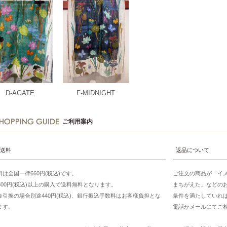
D-AGATE
F-MIDNIGHT
ご利用案内
送料
返品について
料は全国一律660円(税込)です。
ご注文の商品が「イ
7500円(税込)以上の購入で送料無料となります。
まちがえた」などの
金引換の場合別途440円(税込)、銀行振込手数料はお客様負担とな
条件を満たしていれ
ます。
電話かメールにてご