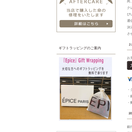
尚
ク
び
通
決
さ
お
ギフトラッピングのご案内
お
・
・
・
納
銀