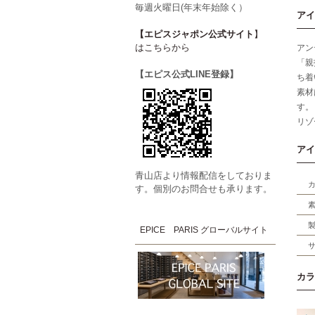
毎週火曜日(年末年始除く）
アイ
【エピスジャポン公式サイト
】
はこちらから
アン
「親
【エピス公式LINE登録】
ち着
素材
す。
リゾ
アイ
青山店より情報配信をしておりま
す。個別のお問合せも承ります。
EPICE PARIS グローバルサイト
カラ