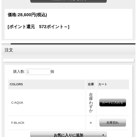
上質なファインコットン100％の軽やかな平織りは、さらりと心地よい肌ざわり。
手洗い可能で、日常からリゾートまで幅広く活躍します。
価格:
28,600円
(税込)
アイテム詳細
カラー
Ｃ-AQUA Ｆ-BLACK
[ポイント還元 572ポイント～]
素材
コットン１００%
製造国
インド
サイズ
90cmx200cm
注文
カラーバリエーション
購入数:
個
COLORS
在庫
カート
在
庫
わ
C-AQUA
ず
か
×
在庫切れ
F-BLACK