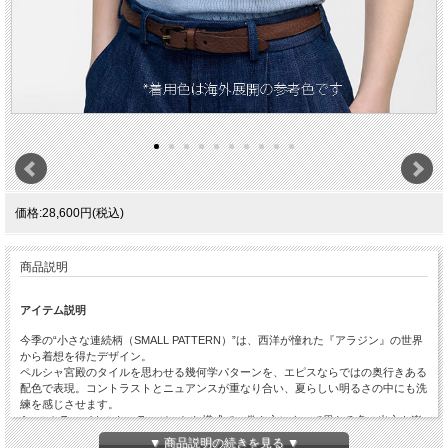
価格:28,600円(税込)
商品説明
アイテム説明
今季の“小さな連続柄（SMALL PATTERN）”は、西洋が憧れた『アラジン』の世界
から着想を得たデザイン。
ペルシャ宮殿のタイルを思わせる幾何学パターンを、エピスならではの奥行きある
配色で表現。コントラストとニュアンスが重なり合い、夏らしい明るさの中にも洗
練を感じさせます。
4つのカラーパネルをコラージュした構成で、巻き方によって異なる色の出方を楽
しめます。控えめな柄のセルベッジもアクセントに。
▼ 商品説明の続きを見る ▼