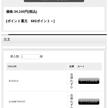
表情のある織りでシワが目立ちにくく、冷房対策や日よけにも活躍します。
アイテム詳細
価格:
34,100円
(税込)
カラー
B-GOLD D-AMETHIYST
[ポイント還元 682ポイント～]
素材
リネン60% コットン40%
製造国
インド
サイズ
80cmx190cm
注文
カラーバリエーション
購入数:
個
COLOR
在庫
カート
在
庫
わ
B-GOLD
ず
か
在
庫
わ
D-AMETHIYST
ず
か