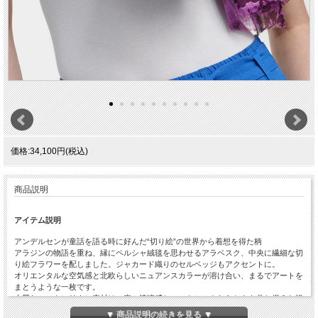
価格:34,100円(税込)
商品説明
アイテム説明
アンデルセンが童話を語る時に好んだ“切り絵”の世界から着想を得た柄
アラジンの物語を重ね、縁にペルシャ絨毯を思わせるアラベスク、中央に繊細な切
り絵フラワーを配しました。ジャカード織りのセルベッジもアクセントに。
オリエンタルな空気感と北欧らしいニュアンスカラーが溶け合い、まるでアートを
まとうような一枚です。
上質なコットンリネン素材は、麻の清涼感とコットンのやわらかさを兼ね備えた軽
やかな風合い。
▼ 商品説明の続きを見る ▼