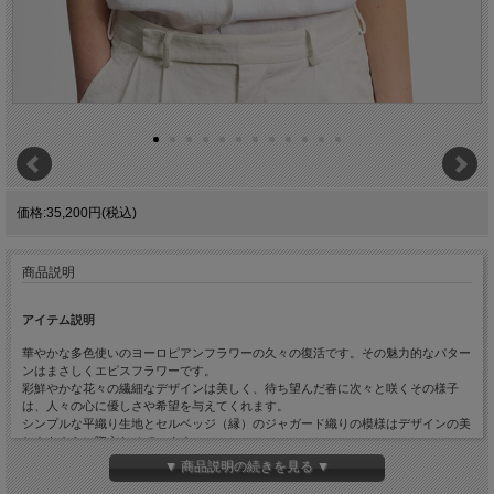
価格:35,200円(税込)
商品説明
アイテム説明
華やかな多色使いのヨーロピアンフラワーの久々の復活です。その魅力的なパター
ンはまさしくエピスフラワーです。
彩鮮やかな花々の繊細なデザインは美しく、待ち望んだ春に次々と咲くその様子
は、人々の心に優しさや希望を与えてくれます。
シンプルな平織り生地とセルベッジ（縁）のジャガード織りの模様はデザインの美
しさをさらに際立たせています。
素材は上質なコットンリネン。麻の清涼感とエレガントさにコットンのナチュラル
▼ 商品説明の続きを見る ▼
感がプラスされ、春夏のおしゃれに最適です。