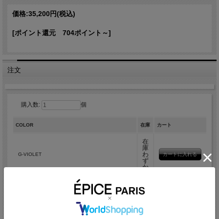
リゾート地での夕方から夜にかけてのおしゃれな場面や改まった席でも活躍してく
れそうな、まさに「エピスを纏う」1ランク上のストールです。
価格:
35,200円
(税込)
アイテム詳細
[ポイント還元 704ポイント～]
カラー
G-VIOLET H-BLUSH K-SILVER M-WHITE
素材
リネン60% コットン40%
製造国
インド
サイズ
80cmx190cm
注文
カラーバリエーション
購入数:
個
COLOR
在庫
カート
在
庫
わ
G-VIOLET
ず
か
在
庫
わ
H-BLUSH
ず
か