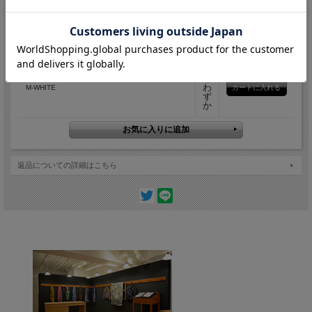
在
庫
わ
K-SILVER
ず
か
在
庫
わ
M-WHITE
ず
か
返品についての詳細はこちら
G-VIOLET