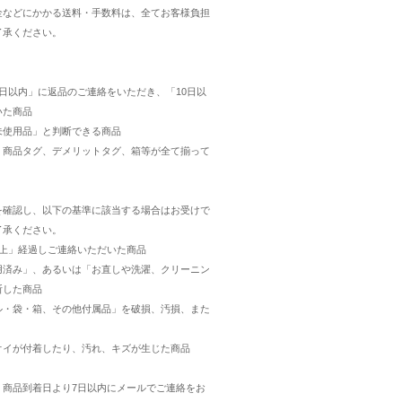
金などにかかる送料・手数料は、全てお客様負担
了承ください。
日以内」に返品のご連絡をいただき、「10日以
いた商品
未使用品」と判断できる商品
・商品タグ、デメリットタグ、箱等が全て揃って
を確認し、以下の基準に該当する場合はお受けで
了承ください。
以上」経過しご連絡いただいた商品
用済み」、あるいは「お直しや洗濯、クリーニン
断した商品
ル・袋・箱、その他付属品」を破損、汚損、また
オイが付着したり、汚れ、キズが生じた商品
、商品到着日より7日以内にメールでご連絡をお