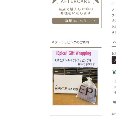
尚
ク
び
通
決
さ
お
ギフトラッピングのご案内
お
・
・
・
納
銀