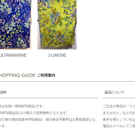
-ULTRAMARINE
J-LIMONE
ご利用案内
送料
返品について
料は全国一律660円(税込)です。
ご注文の商品が「イ
7500円(税込)以上の購入で送料無料となります。
まちがえた」などの
金引換の場合別途440円(税込)、銀行振込手数料はお客様負担とな
条件を満たしていれ
ます。
電話かメールにてご