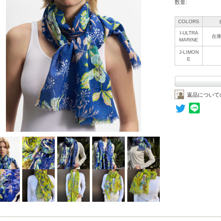
数量:
COLORS
I-ULTRA
在
MARINE
J-LIMON
E
返品について