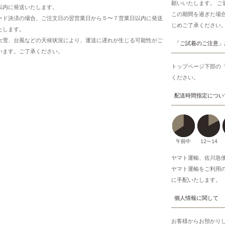
願いいたします。 
以内に発送いたします。
この期間を過ぎた場
ード決済の場合、ご注文日の翌営業日から５〜７営業日以内に発送
じめご了承ください
たします。
大雪、台風などの天候状況により、運送に遅れが生じる可能性がご
「ご試着のご注意」
います。ご了承ください。
トップページ下部の
ください。
配送時間指定につい
ヤマト運輸、佐川急
ヤマト運輸をご利用
に手配いたします。
個人情報に関して
お客様からお預かり