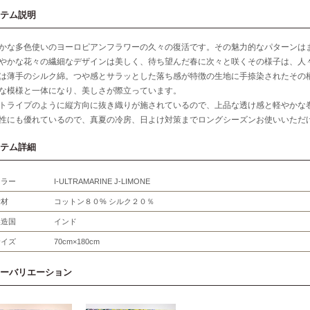
テム説明
かな多色使いのヨーロピアンフラワーの久々の復活です。その魅力的なパターンは
やかな花々の繊細なデザインは美しく、待ち望んだ春に次々と咲くその様子は、人
は薄手のシルク綿。つや感とサラッとした落ち感が特徴の生地に手捺染されたその
な模様と一体になり、美しさが際立っています。
トライプのように縦方向に抜き織りが施されているので、上品な透け感と軽やかな
性にも優れているので、真夏の冷房、日よけ対策までロングシーズンお使いいただ
テム詳細
カラー
I-ULTRAMARINE J-LIMONE
素材
コットン８０% シルク２０％
製造国
インド
サイズ
70cm×180cm
ーバリエーション