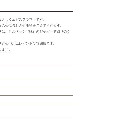
まさしくエピスフラワーです。
々の心に優しさや希望を与えてくれます。
柄は、セルベッジ（縁）のジャガード織りのク
巻き心地がエレガントな雰囲気です。
けます。