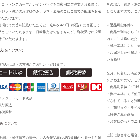
、コットンスカーフかレインバッグを自家用にご注文される際に、
その場合、返送・返
レジット決済のお客様のみ、ヤマト運輸のこねこ便での配送をお選
となりますので、ご
いただけます。
信欄にその旨を記載いただくと、送料を420円（税込）に修正して
＜返品可能条件＞
済させていただきます。日時指定はできませんが、郵便受けに投函
・商品の到着から「7
せていただきます。
内」にご返送いただ
・当社基準により「
支払いについて
・お届けした付属品
いる商品
支払いは以下の方法がご選択いただけます。
なお、到着した商品
きかねますので、ご
・商品到着後「8日
・弊社基準にて「使
クレジットカード決済
グされている」と判
銀行振込
・「商品タグ・ラベ
郵便振替
は紛失された商品
・お客様のもとでニ
期について
上記に該当する場合
行振込・郵便振替の場合、ご入金確認日の翌営業日から５〜７営業