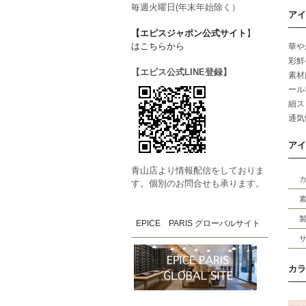
毎週火曜日(年末年始除く）
アイ
【エピスジャポン公式サイト
】
はこちらから
華や
彩鮮
【エピス公式LINE登録】
素材
ール
細ス
通気
アイ
青山店より情報配信をしておりま
す。個別のお問合せも承ります。
EPICE PARIS グローバルサイト
カラ