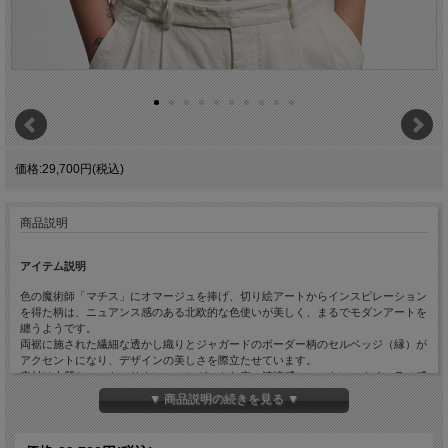
価格:29,700円(税込)
商品説明
アイテム説明
色の魔術師「マチス」にオマージュを捧げ、切り絵アートからインスピレーション
を得た柄は、ニュアンス感のある北欧的な色使いが美しく、まるでモダンアートを
纏うようです。
両裾に施された繊細な透かし織りとジャガードのボーダー柄のセルベッジ（縁）が
アクセントになり、デザインの美しさを際立たせています。
素材は上質なコットンリネン。エレガントな麻の清涼感にコットンのナチュラル感
がプラスされ、春夏のおしゃれに最適です。
▼ 商品説明の続きを見る ▼
サッカー生地のような織柄でしわも気にならず、首回りに収まりのよい60cm幅。
通気性にも優れているので、真夏の冷房、日よけ対策までロングシーズンお使いい
ただけます。