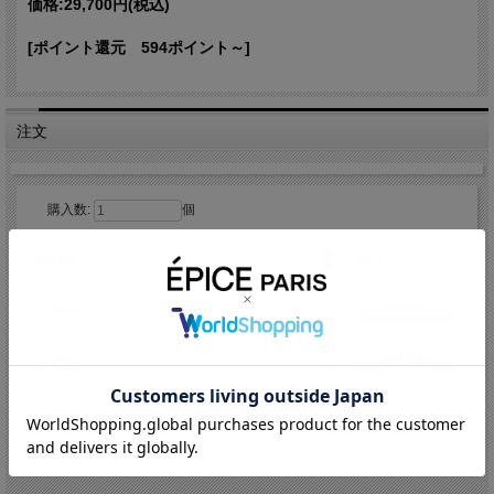
価格:
29,700円
(税込)
アイテム詳細
[ポイント還元 594ポイント～]
カラー
C-BREEZE E-MAIS
素材
リネン60% コットン40%
製造国
インド
サイズ
60cmx170cm
注文
カラーバリエーション
購入数:
個
在
COLOR
カート
庫
×
在庫切れ
C-BREEZE
×
在庫切れ
E-MAIS
返品についての詳細はこちら