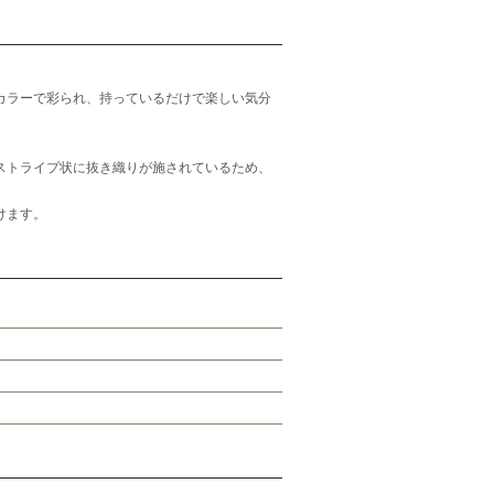
カラーで彩られ、持っているだけで楽しい気分
。
ストライプ状に抜き織りが施されているため、
けます。