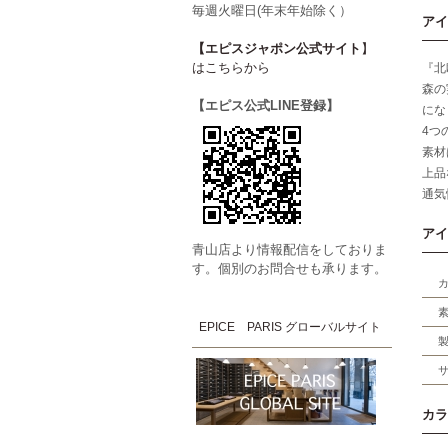
毎週火曜日(年末年始除く）
アイ
【エピスジャポン公式サイト
】
はこちらから
『北
森の
【エピス公式LINE登録】
にな
4つ
素材
上品
通気
アイ
青山店より情報配信をしておりま
す。個別のお問合せも承ります。
EPICE PARIS グローバルサイト
カラ