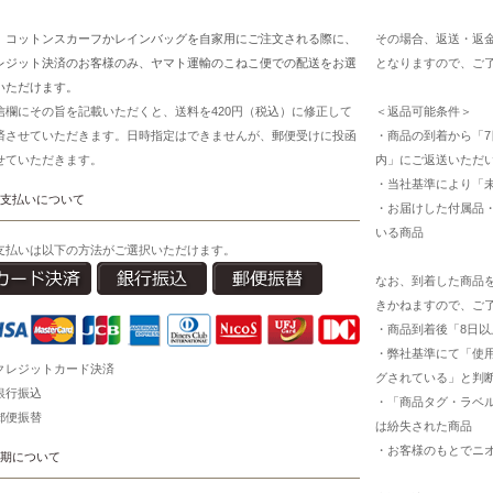
、コットンスカーフかレインバッグを自家用にご注文される際に、
その場合、返送・返
レジット決済のお客様のみ、ヤマト運輸のこねこ便での配送をお選
となりますので、ご
いただけます。
信欄にその旨を記載いただくと、送料を420円（税込）に修正して
＜返品可能条件＞
済させていただきます。日時指定はできませんが、郵便受けに投函
・商品の到着から「7
せていただきます。
内」にご返送いただ
・当社基準により「
支払いについて
・お届けした付属品
いる商品
支払いは以下の方法がご選択いただけます。
なお、到着した商品
きかねますので、ご
・商品到着後「8日
・弊社基準にて「使
クレジットカード決済
グされている」と判
銀行振込
・「商品タグ・ラベ
郵便振替
は紛失された商品
・お客様のもとでニ
期について