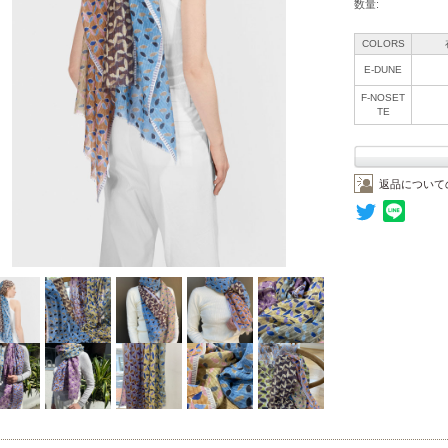
数量:
COLORS
E-DUNE
F-NOSET
TE
返品について