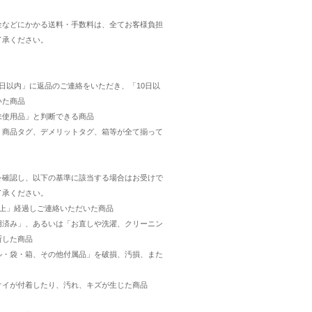
金などにかかる送料・手数料は、全てお客様負担
了承ください。
日以内」に返品のご連絡をいただき、「10日以
いた商品
未使用品」と判断できる商品
・商品タグ、デメリットタグ、箱等が全て揃って
を確認し、以下の基準に該当する場合はお受けで
了承ください。
以上」経過しご連絡いただいた商品
用済み」、あるいは「お直しや洗濯、クリーニン
断した商品
ル・袋・箱、その他付属品」を破損、汚損、また
オイが付着したり、汚れ、キズが生じた商品