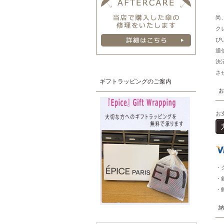
尚
ク
び
通
決
さ
ギフトラッピングのご案内
お
お
・
・
・
納