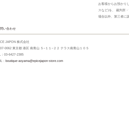
お客様からお預かり
スなど)を、 裁判所
場合以外、第三者に
問い合わせ
ICE JAPON 株式会社
107-0062 東京都 港区 南青山 ５−１１−２２ テラス南青山１０５
L：03-6427-2385
IL：
boutique-aoyama@epicejapon-store.com
個人情報の取り扱いについて
特定商取引法に関する表示