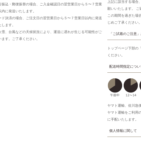
上記に該当する場合
行振込・郵便振替の場合、ご入金確認日の翌営業日から５〜７営業
願いいたします。 
以内に発送いたします。
この期間を過ぎた場
ード決済の場合、ご注文日の翌営業日から５〜７営業日以内に発送
じめご了承ください
たします。
大雪、台風などの天候状況により、運送に遅れが生じる可能性がご
「ご試着のご注意」
います。ご了承ください。
トップページ下部の
ください。
配送時間指定につい
ヤマト運輸、佐川急
ヤマト運輸をご利用
に手配いたします。
個人情報に関して