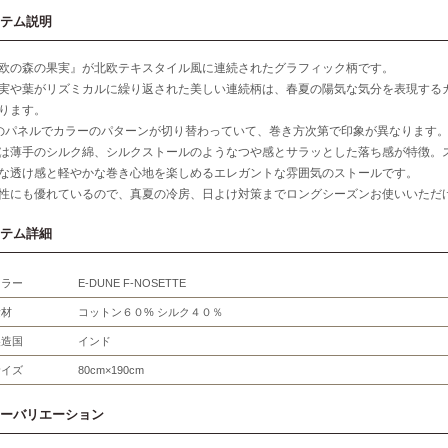
テム説明
欧の森の果実』が北欧テキスタイル風に連続されたグラフィック柄です。
実や葉がリズミカルに繰り返された美しい連続柄は、春夏の陽気な気分を表現する
ります。
のパネルでカラーのパターンが切り替わっていて、巻き方次第で印象が異なります
は薄手のシルク綿、シルクストールのようなつや感とサラッとした落ち感が特徴。
な透け感と軽やかな巻き心地を楽しめるエレガントな雰囲気のストールです。
性にも優れているので、真夏の冷房、日よけ対策までロングシーズンお使いいただ
テム詳細
カラー
E-DUNE F-NOSETTE
素材
コットン６０% シルク４０％
製造国
インド
サイズ
80cm×190cm
ーバリエーション