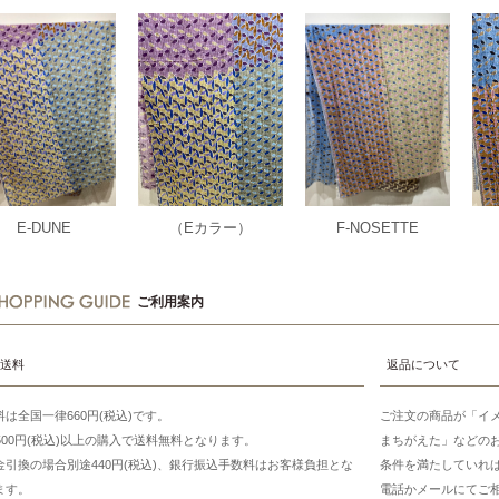
（Eカラー）
E-DUNE
F-NOSETTE
ご利用案内
送料
返品について
料は全国一律660円(税込)です。
ご注文の商品が「イ
7500円(税込)以上の購入で送料無料となります。
まちがえた」などの
金引換の場合別途440円(税込)、銀行振込手数料はお客様負担とな
条件を満たしていれ
ます。
電話かメールにてご