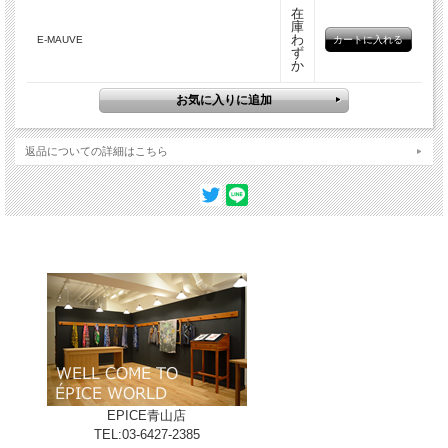
在
庫
わ
E-MAUVE
ず
か
返品についての詳細はこちら
B-STONE
EPICE青山店
TEL:03-6427-2385