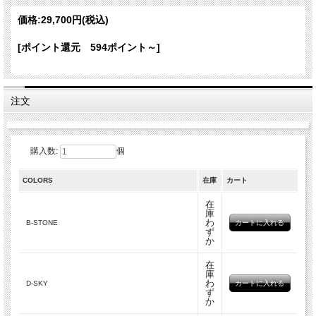
ただけます。
価格:
29,700円
(税込)
アイテム詳細
カラー
B-STONE D-SKY E-MAUVE
[ポイント還元 594ポイント～]
素材
コットン６０% シルク４０％
製造国
インド
サイズ
70cm×190cm
注文
カラーバリエーション
購入数:
個
COLORS
在庫
カート
在
庫
わ
B-STONE
ず
か
在
庫
わ
D-SKY
ず
か