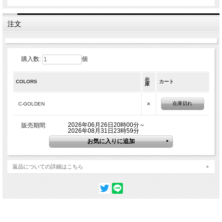
カラー
C-GOLDEN D-AQUA （完売） F-LILAC（完売）
素材
コットン９０％ 麻１０%
注文
製造国
インド
サイズ
70cm×180cm
カラーバリエーション
購入数:
個
在
COLORS
カート
庫
×
在庫切れ
C-GOLDEN
2026年06月26日20時00分～
販売期間:
2026年08月31日23時59分
返品についての詳細はこちら