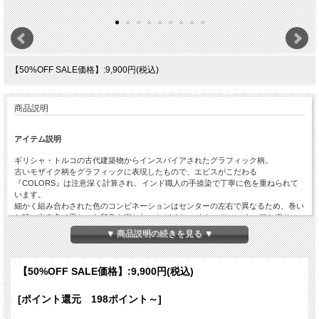
【50%OFF SALE価格】:9,900円(税込)
商品説明
アイテム説明
ギリシャ・トルコの古代建築物からインスパイアされたグラフィック柄。
古いモザイク柄をグラフィックに表現したもので、エピスがこだわる
『COLORS』は注意深く計算され、インド職人の手捺染で丁寧に色を重ねられて
います。
細かく組み合わされた色のコンビネーションはセンターの左右で異なるため、巻い
た時に出る色で異なった印象を楽しむことができ、 また、フォークロアな織りの
セルビッチ（端、ミミの部分）のアクセントカラーは暖かい雰囲気を醸し出してい
▼ 商品説明の続きを見る ▼
ます。
コットンのナチュラル感に、麻のボリューム感と上質感が適度にプラスされ、大人
の女性のカジュアルスタイルに加味されたさりげないエレガントさがおしゃれ。コ
【50%OFF SALE価格】:
9,900円(税込)
ットンはさらっとしていて、通気性にも優れているので、真夏の冷房、日よけ対策
までロングシーズンお使いいただけます。
[ポイント還元 198ポイント～]
アイテム詳細