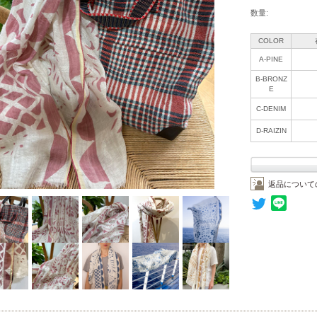
数量:
COLOR
A-PINE
B-BRONZ
E
C-DENIM
D-RAIZIN
返品について