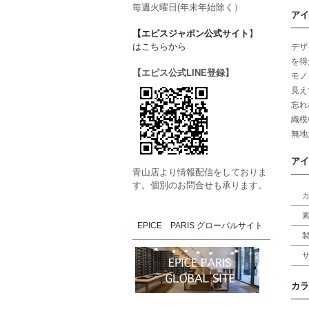
毎週火曜日(年末年始除く）
アイ
【エピスジャポン公式サイト
】
はこちらから
デザ
を得
【エピス公式LINE登録】
モノ
見え
忘れ
織模
無地
アイ
青山店より情報配信をしておりま
す。個別のお問合せも承ります。
EPICE PARIS グローバルサイト
カラ