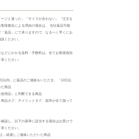
メージと違った」「サイズが合わない」「注文を
お客様都合による理由の場合は、 当社返品可能
ば「返品」にて承りますので、なるべく早くにお
相談ください。
金などにかかる送料・手数料は、全てお客様負担
了承ください。
日以内」に返品のご連絡をいただき、「10日以
いた商品
未使用品」と判断できる商品
・商品タグ、デメリットタグ、箱等が全て揃って
を確認し、以下の基準に該当する場合はお受けで
了承ください。
以上」経過しご連絡いただいた商品