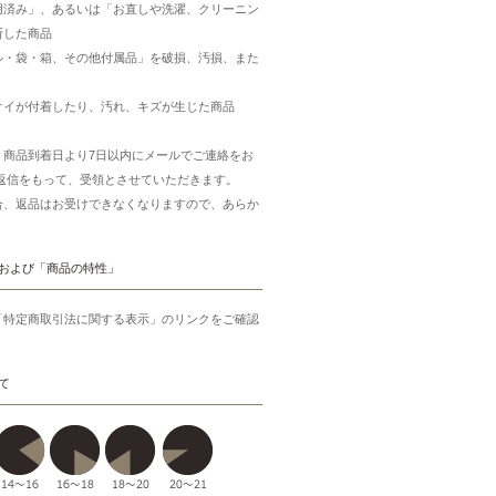
用済み」、あるいは「お直しや洗濯、クリーニン
断した商品
ル・袋・箱、その他付属品」を破損、汚損、また
オイが付着したり、汚れ、キズが生じた商品
、商品到着日より7日以内にメールでご連絡をお
ご返信をもって、受領とさせていただきます。
合、返品はお受けできなくなりますので、あらか
。
および「商品の特性」
「特定商取引法に関する表示」のリンクをご確認
て