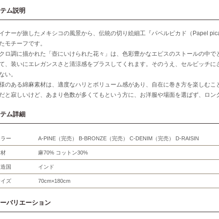
テム説明
イナーが旅したメキシコの風景から、伝統の切り絵細工『パペルピカド（Papel pi
たモチーフです。
クロ調に描かれた「壺にいけられた花々」は、色彩豊かなエピスのストールの中で
て、装いにエレガンスさと清涼感をプラスしてくれます。そのうえ、セルビッチに
ない。
様のある綿麻素材は、適度なハリとボリューム感があり、自在に巻き方を楽しむこ
だと寂しいけど、あまり色数が多くてもという方に、お洋服や場面を選ばず、ロン
テム詳細
カラー
A-PINE（完売） B-BRONZE（完売） C-DENIM（完売） D-RAISIN
素材
麻70% コットン30%
製造国
インド
サイズ
70cm×180cm
ーバリエーション