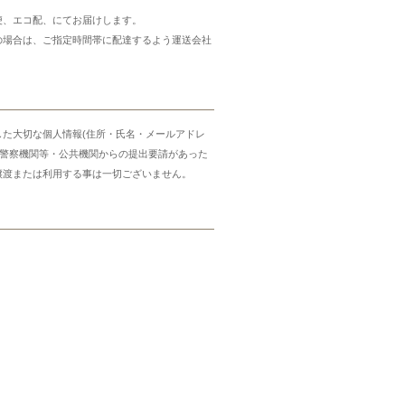
便、エコ配、にてお届けします。
の場合は、ご指定時間帯に配達するよう運送会社
した大切な個人情報(住所・氏名・メールアドレ
・警察機関等・公共機関からの提出要請があった
譲渡または利用する事は一切ございません。