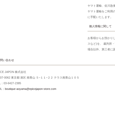
ヤマト運輸、佐川急
ヤマト運輸をご利用
に手配いたします。
個人情報に関して
お客様からお預かり
スなど)を、 裁判所
場合以外、第三者に
問い合わせ
ICE JAPON 株式会社
107-0062 東京都 港区 南青山 ５−１１−２２ テラス南青山１０５
L：03-6427-2385
IL：
boutique-aoyama@epicejapon-store.com