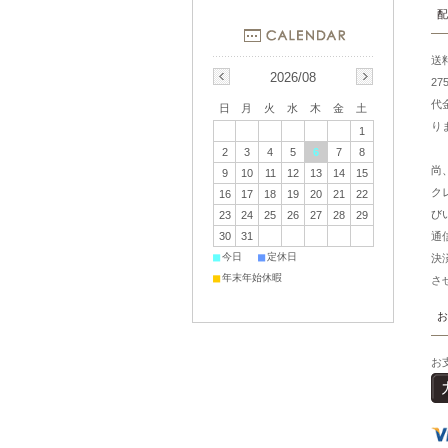
配
送
2026/08
2
代
日
月
火
水
木
金
土
り
1
2
3
4
5
6
7
8
尚
9
10
11
12
13
14
15
ク
16
17
18
19
20
21
22
び
23
24
25
26
27
28
29
30
31
通
■
■
今日
定休日
決
■
年末年始休暇
さ
お
お