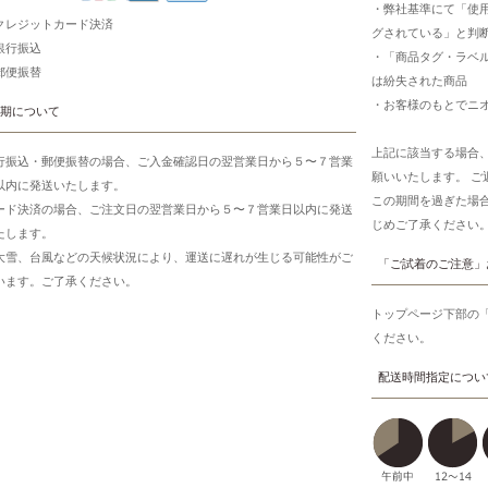
・弊社基準にて「使
クレジットカード決済
グされている」と判
銀行振込
・「商品タグ・ラベ
郵便振替
は紛失された商品
・お客様のもとでニ
期について
上記に該当する場合
行振込・郵便振替の場合、ご入金確認日の翌営業日から５〜７営業
願いいたします。 
以内に発送いたします。
この期間を過ぎた場
ード決済の場合、ご注文日の翌営業日から５〜７営業日以内に発送
じめご了承ください
たします。
大雪、台風などの天候状況により、運送に遅れが生じる可能性がご
「ご試着のご注意」
います。ご了承ください。
トップページ下部の
ください。
配送時間指定につい