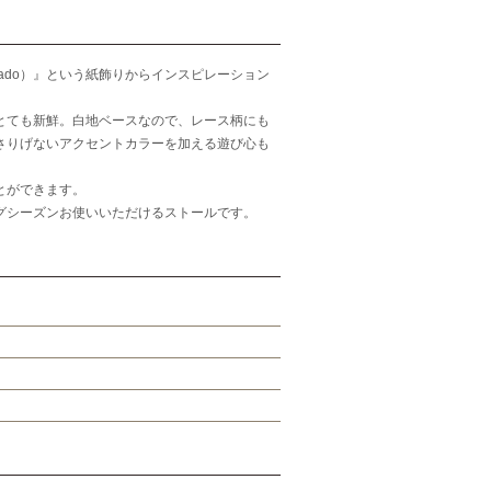
cado）』という紙飾りからインスピレーション
とても新鮮。白地ベースなので、レース柄にも
さりげないアクセントカラーを加える遊び心も
とができます。
グシーズンお使いいただけるストールです。