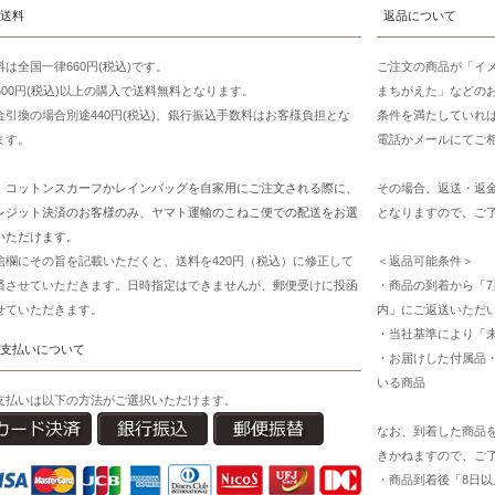
送料
返品について
料は全国一律660円(税込)です。
ご注文の商品が「イ
7500円(税込)以上の購入で送料無料となります。
まちがえた」などの
金引換の場合別途440円(税込)、銀行振込手数料はお客様負担とな
条件を満たしていれ
ます。
電話かメールにてご
、コットンスカーフかレインバッグを自家用にご注文される際に、
その場合、返送・返
レジット決済のお客様のみ、ヤマト運輸のこねこ便での配送をお選
となりますので、ご
いただけます。
信欄にその旨を記載いただくと、送料を420円（税込）に修正して
＜返品可能条件＞
済させていただきます。日時指定はできませんが、郵便受けに投函
・商品の到着から「7
せていただきます。
内」にご返送いただ
・当社基準により「
支払いについて
・お届けした付属品
いる商品
支払いは以下の方法がご選択いただけます。
なお、到着した商品
きかねますので、ご
・商品到着後「8日