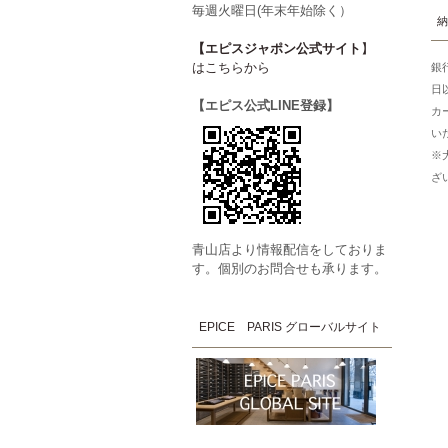
毎週火曜日(年末年始除く）
納
【エピスジャポン公式サイト
】
はこちらから
銀
日
【エピス公式LINE登録】
カ
い
※
ざ
青山店より情報配信をしておりま
す。個別のお問合せも承ります。
EPICE PARIS グローバルサイト