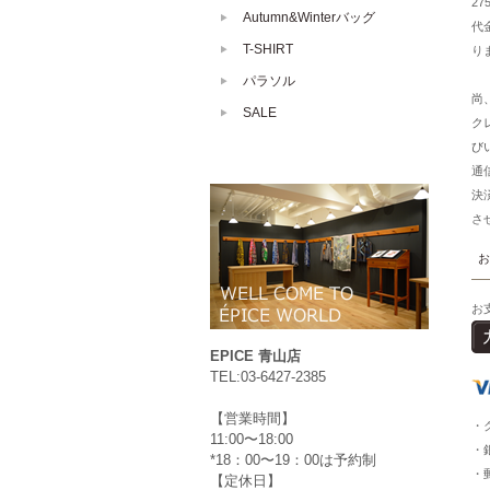
2
Autumn&Winterバッグ
代
T-SHIRT
り
パラソル
尚
SALE
ク
び
通
決
さ
お
お
EPICE 青山店
TEL:03-6427-2385
【営業時間】
・
11:00〜18:00
・
*18：00〜19：00は予約制
・
【定休日】