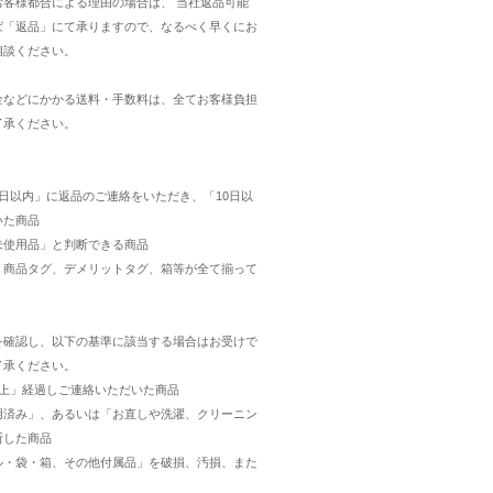
お客様都合による理由の場合は、 当社返品可能
ば「返品」にて承りますので、なるべく早くにお
相談ください。
金などにかかる送料・手数料は、全てお客様負担
了承ください。
日以内」に返品のご連絡をいただき、「10日以
いた商品
未使用品」と判断できる商品
・商品タグ、デメリットタグ、箱等が全て揃って
を確認し、以下の基準に該当する場合はお受けで
了承ください。
以上」経過しご連絡いただいた商品
用済み」、あるいは「お直しや洗濯、クリーニン
断した商品
ル・袋・箱、その他付属品」を破損、汚損、また