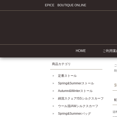
EPICE BOUTIQUE ONLINE
HOME
ご利用案
商品カテゴリ
ご
削
定番ストール
Spring&Summerストール
Autumn&Winterストール
綿混スクェア/SSシルクスカーフ
配
ウール混/AWシルクスカーフ
送
Spring&Summerバッグ