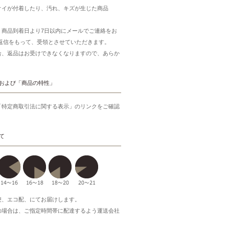
オイが付着したり、汚れ、キズが生じた商品
、商品到着日より7日以内にメールでご連絡をお
ご返信をもって、受領とさせていただきます。
合、返品はお受けできなくなりますので、あらか
。
および「商品の特性」
「特定商取引法に関する表示」のリンクをご確認
て
便、エコ配、にてお届けします。
の場合は、ご指定時間帯に配達するよう運送会社