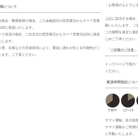
・お客様のもとでニ
期について
上記に該当する場合
行振込・郵便振替の場合、ご入金確認日の翌営業日から５〜７営業
願いいたします。 
以内に発送いたします。
この期間を過ぎた場
ード決済の場合、ご注文日の翌営業日から５〜７営業日以内に発送
じめご了承ください
たします。
大雪、台風などの天候状況により、運送に遅れが生じる可能性がご
「ご試着のご注意」
います。ご了承ください。
トップページ下部の
ください。
配送時間指定につい
ヤマト運輸、佐川急
ヤマト運輸をご利用
に手配いたします。