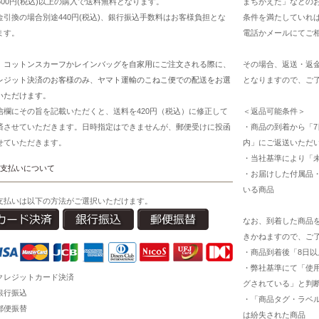
7500円(税込)以上の購入で送料無料となります。
まちがえた」などの
金引換の場合別途440円(税込)、銀行振込手数料はお客様負担とな
条件を満たしていれ
ます。
電話かメールにてご
、コットンスカーフかレインバッグを自家用にご注文される際に、
その場合、返送・返
レジット決済のお客様のみ、ヤマト運輸のこねこ便での配送をお選
となりますので、ご
いただけます。
信欄にその旨を記載いただくと、送料を420円（税込）に修正して
＜返品可能条件＞
済させていただきます。日時指定はできませんが、郵便受けに投函
・商品の到着から「7
せていただきます。
内」にご返送いただ
・当社基準により「
支払いについて
・お届けした付属品
いる商品
支払いは以下の方法がご選択いただけます。
なお、到着した商品
きかねますので、ご
・商品到着後「8日
・弊社基準にて「使
クレジットカード決済
グされている」と判
銀行振込
・「商品タグ・ラベ
郵便振替
は紛失された商品