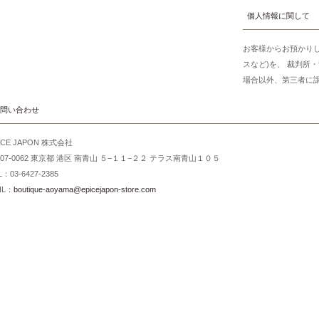
個人情報に関して
お客様からお預かり
スなど)を、 裁判所
場合以外、第三者に
問い合わせ
ICE JAPON 株式会社
107-0062 東京都 港区 南青山 ５−１１−２２ テラス南青山１０５
L：03-6427-2385
IL：
boutique-aoyama@epicejapon-store.com